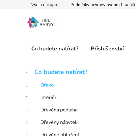
Přejít
Vše o nákupu
Podmínky ochrany osobních údajů
na
obsah
Co budete natírat?
Příslušenství
P
K
Přeskočit
Co budete natírat?
a
kategorie
o
t
s
Dřevo
e
t
g
Interiér
r
o
a
r
Dřevěná podlaha
i
n
e
n
Dřevěný nábytek
í
Dřevěné obložení