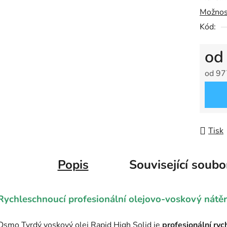
Možnos
Kód:
o
od
97
Měrná
Tisk
Popis
Související soubo
Rychleschnoucí profesionální olejovo-voskový nátě
Osmo Tvrdý voskový olej Rapid High Solid je
profesionální ryc