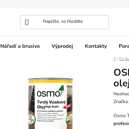
Nářadí a brusivo
Výprodej
Kontakty
Por
Domů
/
Co bu
OS
ole
Průměr
Neoho
hodnoc
Značka
produk
Osmo Tv
je
profesi
0,0