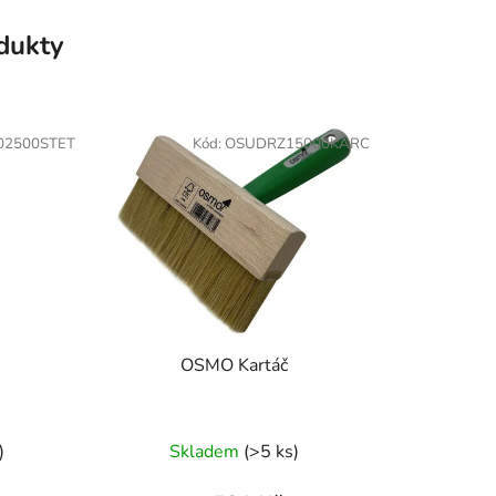
odukty
02500STET
Kód:
OSUDRZ15000KARC
OSMO Kartáč
)
Skladem
(>5 ks)