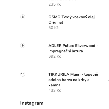
235 Kč
OSMO Tvrdý voskový olej
Original
50 Kč
ADLER Pullex Silverwood -
impregnační lazura
692 Kč
TIKKURILA Muuri - tepelně
odolná barva na krby a
kamna
433 Kč
Instagram