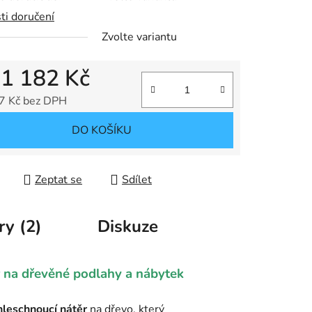
ti doručení
Zvolte variantu
d
1 182 Kč
7 Kč
bez DPH
 cena:
DO KOŠÍKU
Zeptat se
Sdílet
ry (2)
Diskuze
r na dřevěné podlahy a nábytek
hleschnoucí nátěr
na dřevo, který