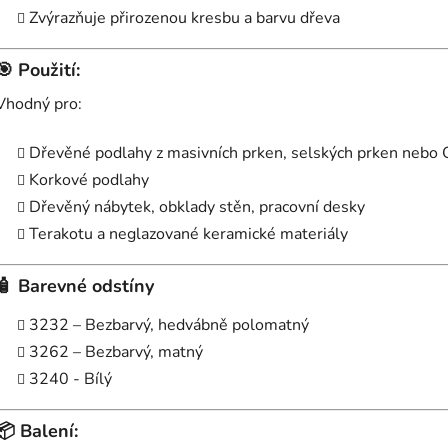
Zvýrazňuje přirozenou kresbu a barvu dřeva
🎯
Použití:
Vhodný pro:
Dřevěné podlahy z masivních prken, selských prken nebo
Korkové podlahy
Dřevěný nábytek, obklady stěn, pracovní desky
Terakotu a neglazované keramické materiály
🧴
Barevné odstíny
3232 – Bezbarvý, hedvábně polomatný
3262 – Bezbarvý, matný
3240 - Bílý
📦
Balení: