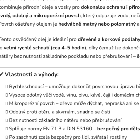
kombinuje přírodní oleje a vosky pro
dokonalou ochranu i přir
tvrdý, odolný a mikroporézní povrch
, který odpuzuje vodu, neč
Povrch ošetřený olejem je
hedvábně matný nebo polomatný
a
Tento osvědčený olej je ideální pro
dřevěné a korkové podlahy,
je
velmi rychlé schnutí (cca 4–5 hodin)
, díky čemuž lze dokonč
nátěry bez nutnosti základního podkladu nebo přebrušování –
š
✅
Vlastnosti a výhody:
Rychleschnoucí – umožňuje dokončit povrchovou úpravu 
Vysoce odolný vůči vodě, vínu, pivu, kávě, čaji i domácím 
Mikroporézní povrch – dřevo může dýchat, nepraská ani s
Odolný proti otěru a skvrnám, snadno se čistí
Bez nutnosti základního nátěru nebo přebrušování
Splňuje normy EN 71.3 a DIN 53160 –
bezpečný pro děts
Po zaschnutí zcela bezpečný pro lidi, zvířata i rostliny