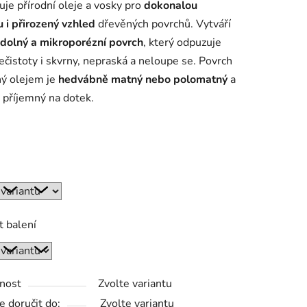
je přírodní oleje a vosky pro
dokonalou
 i přirozený vzhled
dřevěných povrchů. Vytváří
odolný a mikroporézní povrch
, který odpuzuje
ek.
ečistoty i skvrny, nepraská a neloupe se. Povrch
ný olejem je
hedvábně matný nebo polomatný
a
 příjemný na dotek.
t balení
nost
Zvolte variantu
 doručit do:
Zvolte variantu