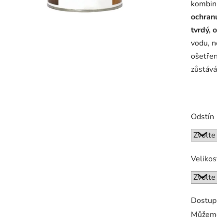
kombinu
z
ochranu
5
tvrdý, 
hvězdič
vodu, n
ošetře
zůstává
Odstín
Velikos
Dostup
Můžeme