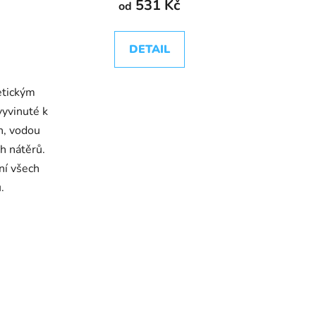
531 Kč
od
DETAIL
etickým
vyvinuté k
h, vodou
ch nátěrů.
ní všech
.
3072 Jantar
3073 Hnědá zem
3074 Grafit
3075 Černý