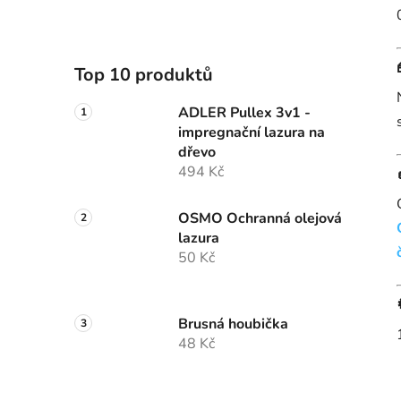
Top 10 produktů
ADLER Pullex 3v1 -
impregnační lazura na
dřevo
494 Kč
OSMO Ochranná olejová
lazura
50 Kč
Brusná houbička
48 Kč