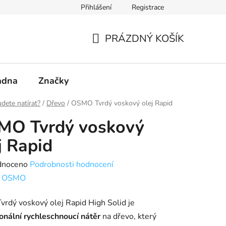
Přihlášení
Registrace
PRÁZDNÝ KOŠÍK
NÁKUPNÍ
KOŠÍK
adna
Značky
dete natírat?
/
Dřevo
/
OSMO Tvrdý voskový olej Rapid
MO Tvrdý voskový
j Rapid
né
dnoceno
Podrobnosti hodnocení
ení
:
OSMO
tu
rdý voskový olej Rapid High Solid je
onální rychleschnoucí nátěr
na dřevo, který