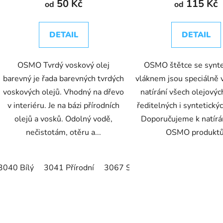
50 Kč
115 Kč
od
od
DETAIL
DETAIL
OSMO Tvrdý voskový olej
OSMO štětce se synt
barevný je řada barevných tvrdých
vláknem jsou speciálně 
voskových olejů. Vhodný na dřevo
natírání všech olejovýc
v interiéru. Je na bázi přírodních
ředitelných i syntetický
olejů a vosků. Odolný vodě,
Doporučujeme k natírá
nečistotám, otěru a...
OSMO produktů
3040 Bílý
3041 Přírodní
3067 Světle šedý
3071 Med