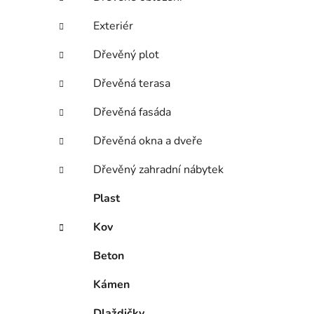
p
a
Exteriér
n
Dřevěný plot
e
l
Dřevěná terasa
Dřevěná fasáda
Dřevěná okna a dveře
Dřevěný zahradní nábytek
Plast
Kov
Beton
Kámen
Dlaždičky