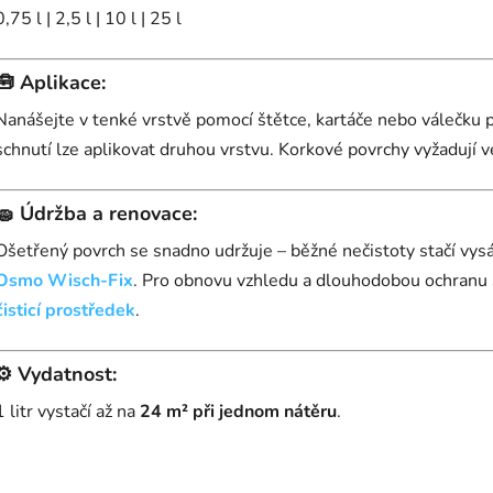
0,75 l | 2,5 l | 10 l | 25 l
🧰
Aplikace:
Nanášejte v tenké vrstvě pomocí štětce, kartáče nebo válečku
schnutí lze aplikovat druhou vrstvu. Korkové povrchy vyžadují v
🧽
Údržba a renovace:
Ošetřený povrch se snadno udržuje – běžné nečistoty stačí vy
Osmo Wisch-Fix
. Pro obnovu vzhledu a dlouhodobou ochranu
čisticí prostředek
.
⚙️
Vydatnost:
1 litr vystačí až na
24 m² při jednom nátěru
.