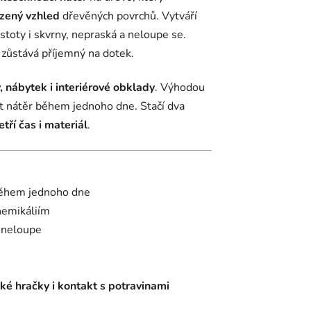
ozený vzhled
dřevěných povrchů. Vytváří
istoty i skvrny, nepraská a neloupe se.
 zůstává příjemný na dotek.
 nábytek i interiérové obklady
. Výhodou
it nátěr během jednoho dne. Stačí dva
etří čas i materiál
.
během jednoho dne
chemikáliím
e neloupe
ké hračky i kontakt s potravinami