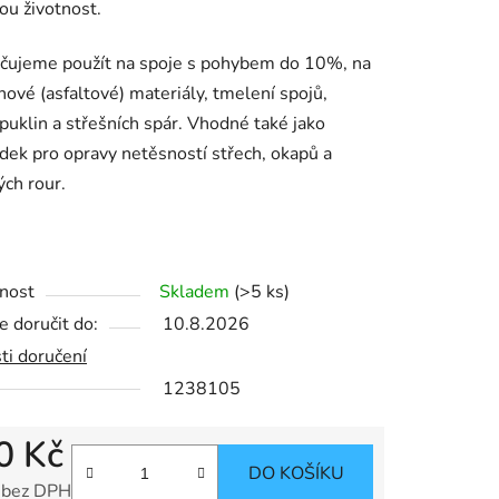
ou životnost.
čujeme použít na spoje s pohybem do 10%, na
ek.
ové (asfaltové) materiály, tmelení spojů,
puklin a střešních spár. Vhodné také jako
dek pro opravy netěsností střech, okapů a
ch rour.
nost
Skladem
(>5 ks)
 doručit do:
10.8.2026
ti doručení
1238105
0 Kč
DO KOŠÍKU
 bez DPH