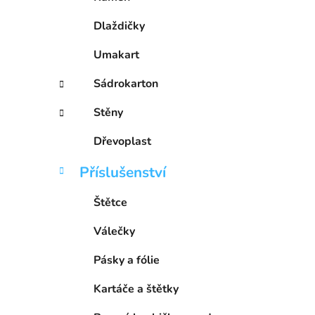
p
a
Dlaždičky
n
Umakart
e
l
Sádrokarton
Stěny
Dřevoplast
Příslušenství
Štětce
Válečky
Pásky a fólie
Kartáče a štětky