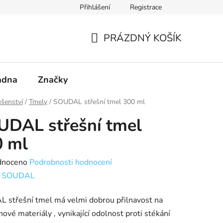
Přihlášení
Registrace
PRÁZDNÝ KOŠÍK
NÁKUPNÍ
KOŠÍK
adna
Značky
ušenství
/
Tmely
/
SOUDAL střešní tmel 300 ml
DAL střešní tmel
0 ml
né
dnoceno
Podrobnosti hodnocení
ení
:
SOUDAL
tu
 střešní tmel má velmi dobrou přilnavost na
ové materiály , vynikající odolnost proti stékání