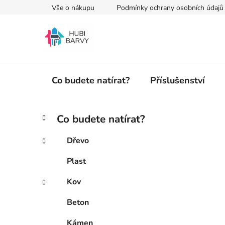
Přejít
Vše o nákupu
Podmínky ochrany osobních údajů
na
obsah
Co budete natírat?
Příslušenství
P
K
Přeskočit
Co budete natírat?
a
kategorie
o
t
s
Dřevo
e
t
g
Plast
r
o
a
r
Kov
i
n
e
n
Beton
í
Kámen