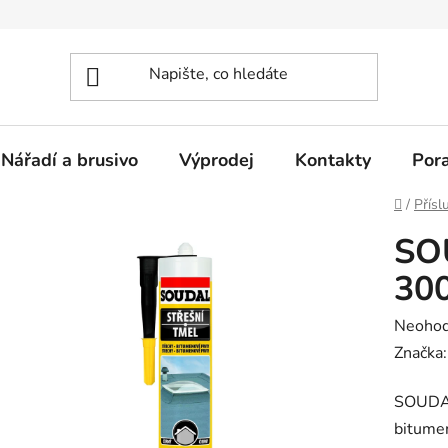
Nářadí a brusivo
Výprodej
Kontakty
Por
Domů
/
Přísl
SOU
30
Průměr
Neoho
hodnoc
Značka
produk
SOUDAL
je
bitumen
0,0