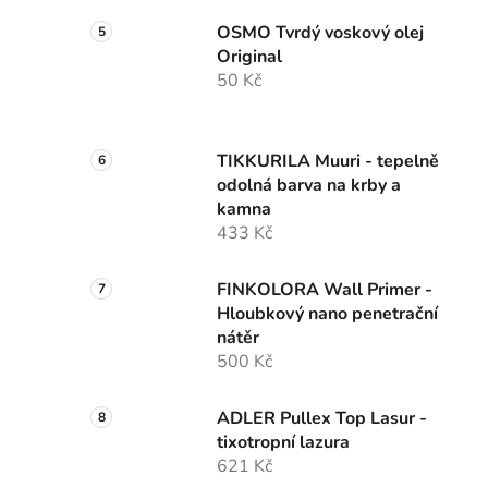
OSMO Tvrdý voskový olej
Original
50 Kč
TIKKURILA Muuri - tepelně
odolná barva na krby a
kamna
433 Kč
FINKOLORA Wall Primer -
Hloubkový nano penetrační
nátěr
500 Kč
ADLER Pullex Top Lasur -
tixotropní lazura
621 Kč