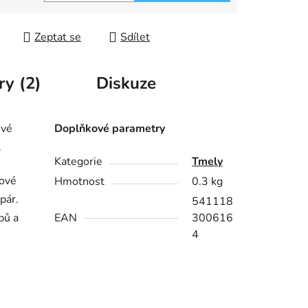
 cena:
Zeptat se
Sdílet
ry (2)
Diskuze
ové
Doplňkové parametry
.
Kategorie
Tmely
nové
Hmotnost
0.3 kg
pár.
541118
pů a
EAN
300616
4