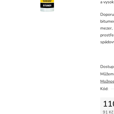
a vysok
z
5
Doporu
hvězdič
bitumen
mezer, 
prostře
spádový
Dostup
Můžeme
Možnos
Kód:
11
91 Kč