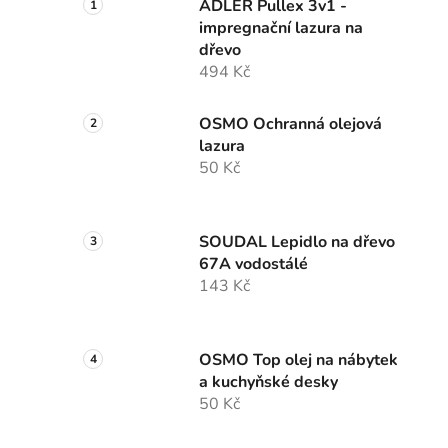
ADLER Pullex 3v1 -
impregnační lazura na
dřevo
494 Kč
OSMO Ochranná olejová
lazura
50 Kč
SOUDAL Lepidlo na dřevo
67A vodostálé
143 Kč
OSMO Top olej na nábytek
a kuchyňské desky
50 Kč