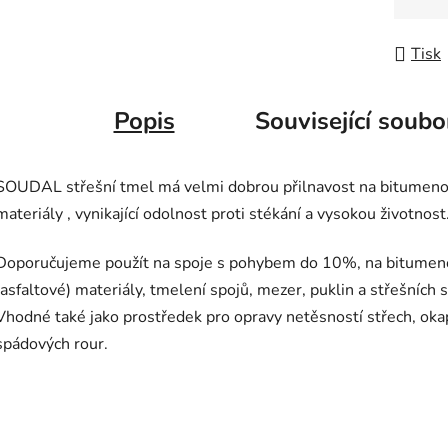
Měrná
Tisk
Popis
Související soubo
SOUDAL střešní tmel má velmi dobrou přilnavost na bitumen
materiály , vynikající odolnost proti stékání a vysokou životnost
Doporučujeme použít na spoje s pohybem do 10%, na bitume
(asfaltové) materiály, tmelení spojů, mezer, puklin a střešních s
Vhodné také jako prostředek pro opravy netěsností střech, oka
spádových rour.