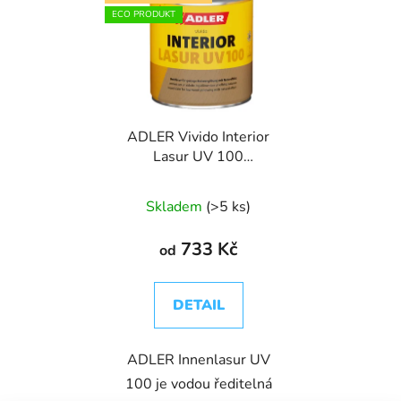
ECO PRODUKT
ADLER Vivido Interior
Lasur UV 100
(Innenlasur) - přírodní
lazura na dřevo pro
Skladem
(>5 ks)
interiéry
733 Kč
od
DETAIL
ADLER Innenlasur UV
100 je vodou ředitelná