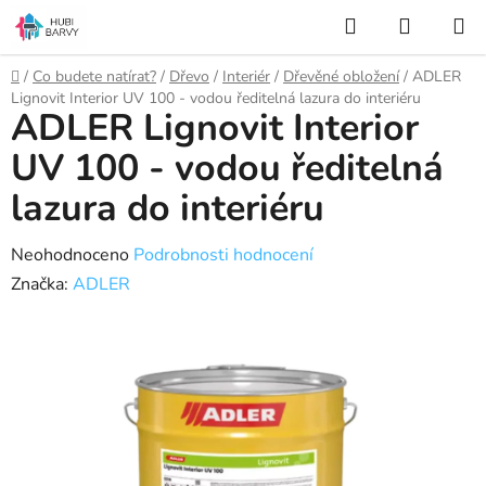
Přejít
Hledat
NÁKUP
na
KOŠÍK
obsah
Domů
/
Co budete natírat?
/
Dřevo
/
Interiér
/
Dřevěné obložení
/
ADLER
Lignovit Interior UV 100 - vodou ředitelná lazura do interiéru
ADLER Lignovit Interior
UV 100 - vodou ředitelná
lazura do interiéru
Průměrné
Neohodnoceno
Podrobnosti hodnocení
hodnocení
Značka:
ADLER
produktu
je
0,0
z
5
hvězdiček.