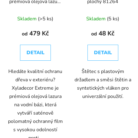
prémiová olejová lazura
plochý 81264
na dřevo
Skladem
(>5 ks)
Skladem
(5 ks)
479 Kč
48 Kč
od
od
DETAIL
DETAIL
Hledáte kvalitní ochranu
Štětec s plastovým
dřeva v exteriéru?
držadlem a směsi štětin a
Xyladecor Extreme je
syntetických vláken pro
prémiová olejová lazura
univerzální použití.
na vodní bázi, která
vytváří saténově
polomatný ochranný film
s vysokou odolností
proti...