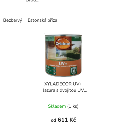
Bezbarvý
Estonská bříza
Mahagon
Oregonská pinie
XYLADECOR UV+
lazura s dvojitou UV
ochranou
Skladem
(1 ks)
611 Kč
od