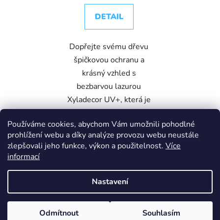
DETAIL
Dopřejte svému dřevu
špičkovou ochranu a
krásný vzhled s
bezbarvou lazurou
Xyladecor UV+, která je
ideální volbou pro
Používáme cookies, abychom Vám umožnili pohodlné
všechny dřevěné povrchy
prohlížení webu a díky analýze provozu webu neustále
v exteriéru i interiéru.
zlepšovali jeho funkce, výkon a použitelnost.
Více
Tato...
informací
Nastavení
Bezbarvý
Z
Z důvodu dovolených je zákaznická linka mimo provoz. Pište
Odmítnout
Souhlasím
Vytvořil Shoptet