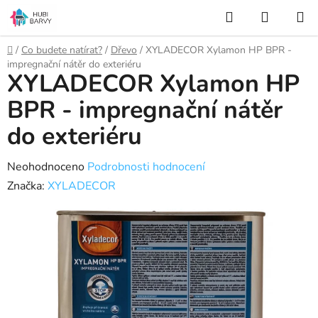
Přejít
Hledat
NÁKUP
na
KOŠÍK
obsah
Domů
/
Co budete natírat?
/
Dřevo
/
XYLADECOR Xylamon HP BPR -
impregnační nátěr do exteriéru
XYLADECOR Xylamon HP
BPR - impregnační nátěr
do exteriéru
Průměrné
Neohodnoceno
Podrobnosti hodnocení
hodnocení
Značka:
XYLADECOR
produktu
je
0,0
z
5
hvězdiček.