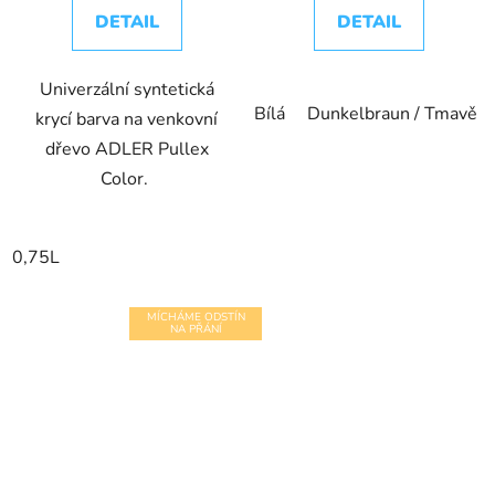
DETAIL
DETAIL
Univerzální syntetická
Bílá
Dunkelbraun / Tmavě h
krycí barva na venkovní
dřevo ADLER Pullex
Color.
0,75L
MÍCHÁME ODSTÍN
NA PŘÁNÍ