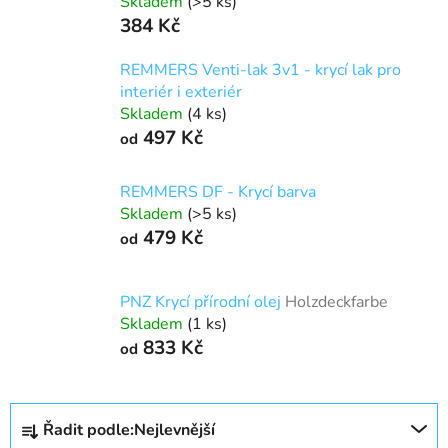
Skladem
(>5 ks)
384 Kč
REMMERS Venti-lak 3v1 - krycí lak pro
interiér i exteriér
Skladem
(4 ks)
497 Kč
od
REMMERS DF - Krycí barva
Skladem
(>5 ks)
479 Kč
od
PNZ Krycí přírodní olej
Holzdeckfarbe
Skladem
(1 ks)
833 Kč
od
Ř
Řadit podle:
Nejlevnější
a