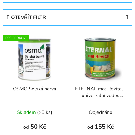
z
e
OTEVŘÍT FILTR
n
í
V
p
ECO PRODUKT
ý
r
p
o
i
d
s
u
p
k
r
t
OSMO Selská barva
ETERNAL mat Revital -
o
ů
univerzální vodou
d
ředitelná akrylátová
u
barva
Skladem
(>5 ks)
Objednáno
k
t
50 Kč
155 Kč
od
od
ů