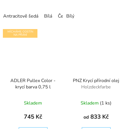
Antracitově šedá
Bílá
Černá
Bílý
Červenohnědá
Kukuřičn
MÍCHÁME ODSTÍN
NA PŘÁNÍ
ADLER Pullex Color -
PNZ Krycí přírodní olej
krycí barva 0,75 l
Holzdeckfarbe
Skladem
Skladem
(1 ks)
745 Kč
833 Kč
od