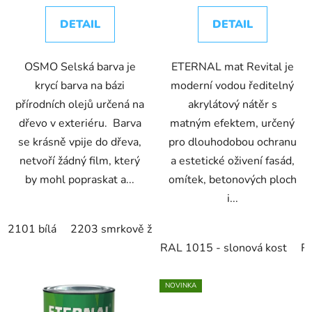
DETAIL
DETAIL
OSMO Selská barva je
ETERNAL mat Revital je
krycí barva na bázi
moderní vodou ředitelný
přírodních olejů určená na
akrylátový nátěr s
dřevo v exteriéru. Barva
matným efektem, určený
se krásně vpije do dřeva,
pro dlouhodobou ochranu
netvoří žádný film, který
a estetické oživení fasád,
by mohl popraskat a...
omítek, betonových ploch
i...
2101 bílá
2203 smrkově žlutá
2204 slonová kost
220
RAL 1015 - slonová kost
R
NOVINKA