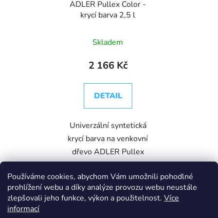
ADLER Pullex Color -
krycí barva 2,5 l
Skladem
2 166 Kč
DETAIL
Univerzální syntetická
krycí barva na venkovní
dřevo ADLER Pullex
Color.
Používáme cookies, abychom Vám umožnili pohodlné
prohlížení webu a díky analýze provozu webu neustále
zlepšovali jeho funkce, výkon a použitelnost.
Více
2,5L
informací