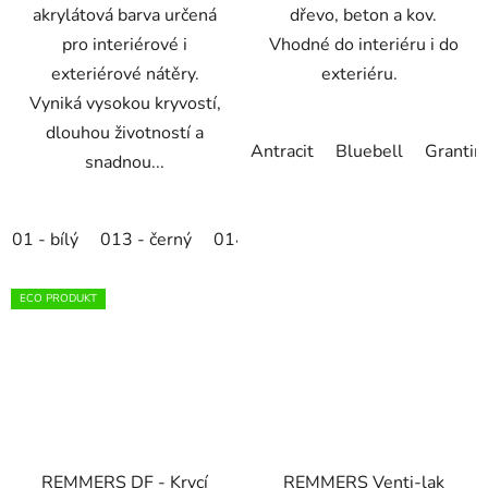
akrylátová barva určená
dřevo, beton a kov.
pro interiérové i
Vhodné do interiéru i do
exteriérové nátěry.
exteriéru.
Vyniká vysokou kryvostí,
dlouhou životností a
Antracit
Bluebell
Grantin
snadnou...
01 - bílý
013 - černý
014 - slonová kost
016 - modrý
ECO PRODUKT
REMMERS DF - Krycí
REMMERS Venti-lak