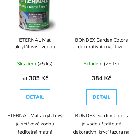
ETERNAL Mat
BONDEX Garden Colors
akrylátový - vodou
- dekorativní krycí lazura
ředitelná barva
na dřevo, beton a kov
Skladem
(>5 ks)
Skladem
(>5 ks)
305 Kč
384 Kč
od
DETAIL
DETAIL
ETERNAL Mat akrylátový
BONDEX Garden Colors
je špičková vodou
je vodou ředitelná
ředitelná matná
dekorativní krycí lazura na