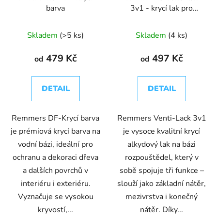
barva
3v1 - krycí lak pro
interiér i exteriér
Skladem
(>5 ks)
Skladem
(4 ks)
479 Kč
497 Kč
od
od
DETAIL
DETAIL
Remmers DF-Krycí barva
Remmers Venti-Lack 3v1
je prémiová krycí barva na
je vysoce kvalitní krycí
vodní bázi, ideální pro
alkydový lak na bázi
ochranu a dekoraci dřeva
rozpouštědel, který v
a dalších povrchů v
sobě spojuje tři funkce –
interiéru i exteriéru.
slouží jako základní nátěr,
Vyznačuje se vysokou
mezivrstva i konečný
kryvostí,...
nátěr. Díky...