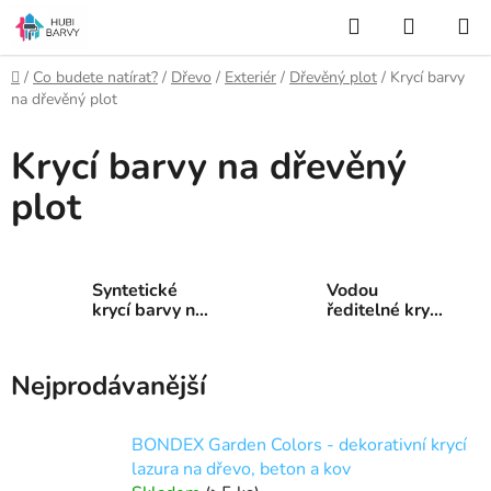
Přejít
Hledat
NÁKUP
na
KOŠÍK
obsah
Domů
/
Co budete natírat?
/
Dřevo
/
Exteriér
/
Dřevěný plot
/
Krycí barvy
na dřevěný plot
Krycí barvy na dřevěný
plot
Syntetické
Vodou
krycí barvy na
ředitelné krycí
dřevěný plot
barvy na
dřevěný plot
Nejprodávanější
BONDEX Garden Colors - dekorativní krycí
lazura na dřevo, beton a kov