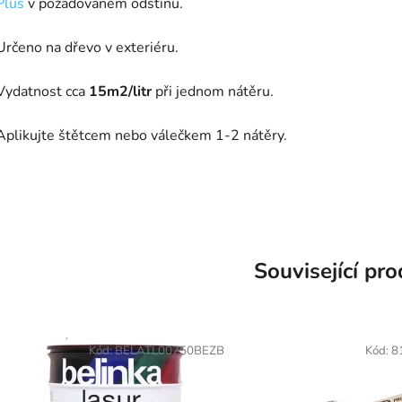
Plus
v požadovaném odstínu.
Určeno na dřevo v exteriéru.
Vydatnost cca
15m2/litr
při jednom nátěru.
Aplikujte štětcem nebo válečkem 1-2 nátěry.
Související pr
Kód:
BELATL00750BEZB
Kód:
8