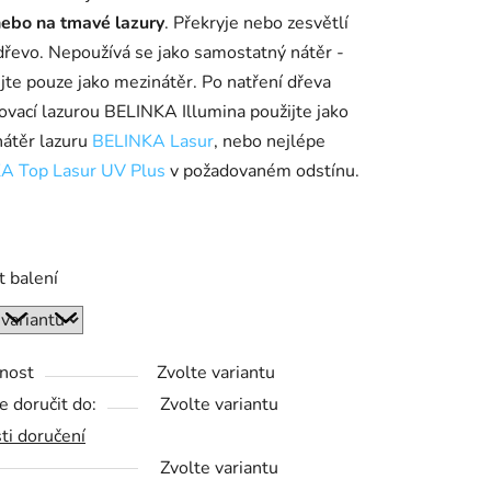
nebo na tmavé lazury
. Překryje nebo zesvětlí
řevo. Nepoužívá se jako samostatný nátěr -
jte pouze jako mezinátěr. Po natření dřeva
ovací lazurou BELINKA Illumina použijte jako
ek.
 nátěr lazuru
BELINKA Lasur
, nebo nejlépe
A Top Lasur UV Plus
v požadovaném odstínu.
t balení
nost
Zvolte variantu
 doručit do:
Zvolte variantu
ti doručení
Zvolte variantu