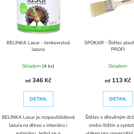
BELINKA Lasur - tenkovrstvá
SPOKAR - Štětec ploc
lazura
PROFI
Skladem
(4 ks)
Skladem
346 Kč
113 Kč
od
od
DETAIL
DETAIL
BELINKA Lasur je rozpouštědlová
Štětec s dřevěným dr
lazura na dřevo v interiéru i
směsi štětin a syntet
exteriéru. Jedná se o
vláken pro univerzální 