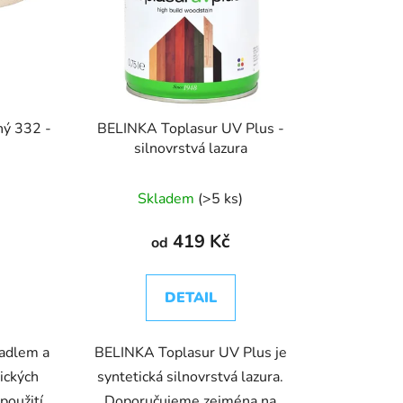
hý 332 -
BELINKA Toplasur UV Plus -
silnovrstvá lazura
Skladem
(>5 ks)
419 Kč
od
DETAIL
žadlem a
BELINKA Toplasur UV Plus je
ických
syntetická silnovrstvá lazura.
použití.
Doporučujeme zejména na