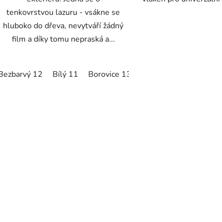
tenkovrstvou lazuru - vsákne se
hluboko do dřeva, nevytváří žádný
film a díky tomu nepraská a...
Bezbarvý 12
Bílý 11
Borovice 13
Buk 15
Eben 22
G