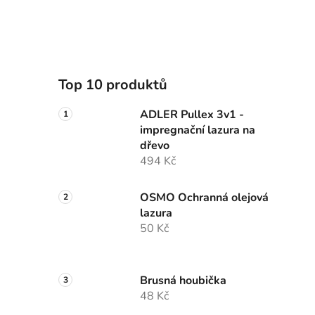
Top 10 produktů
ADLER Pullex 3v1 -
impregnační lazura na
dřevo
494 Kč
OSMO Ochranná olejová
lazura
50 Kč
Brusná houbička
48 Kč