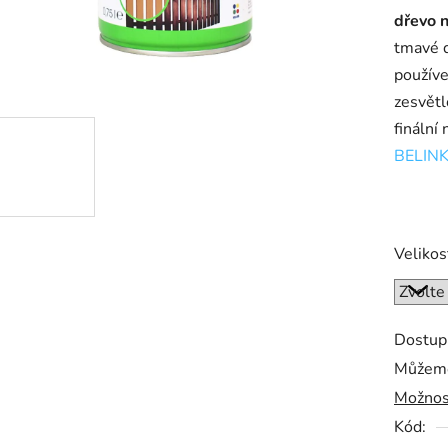
dřevo 
0,0
tmavé d
z
používe
5
zesvětl
hvězdič
finální
BELINK
Velikos
Dostup
Můžeme
Možnos
Kód: