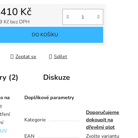
d
410 Kč
9 Kč
bez DPH
 cena:
DO KOŠÍKU
Zeptat se
Sdílet
ry (2)
Diskuze
bo na
Doplňkové parametry
e
Doporučujeme
tření
Kategorie
dokoupit na
ní
dřevěný plot
 UV
EAN
Zvolte variantu