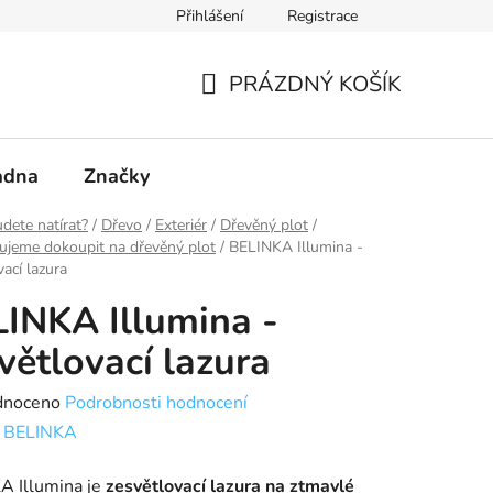
Přihlášení
Registrace
PRÁZDNÝ KOŠÍK
NÁKUPNÍ
KOŠÍK
adna
Značky
dete natírat?
/
Dřevo
/
Exteriér
/
Dřevěný plot
/
ujeme dokoupit na dřevěný plot
/
BELINKA Illumina -
vací lazura
INKA Illumina -
větlovací lazura
né
dnoceno
Podrobnosti hodnocení
ení
:
BELINKA
tu
A Illumina je
zesvětlovací lazura na ztmavlé