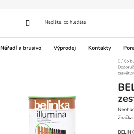
Nářadí a brusivo
Výprodej
Kontakty
Por
Domů
/
Co bu
Doporuč
zesvětlo
BEL
zes
Průměr
Neoho
hodnoc
Značka
produk
BELINK
je