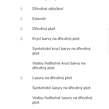
n
í
Dřevěné obložení
p
a
Exteriér
n
Dřevěný plot
e
l
Krycí barvy na dřevěný plot
Syntetické krycí barvy na dřevěný
plot
Vodou ředitelné krycí barvy na
dřevěný plot
Lazury na dřevěný plot
Syntetické lazury na dřevěný plot
Vodou ředitelné lazury na dřevěný
plot