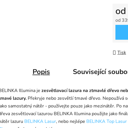
o
od
33
Měrná
Tisk
Popis
Související soubo
BELINKA Illumina je
zesvětlovací lazura na ztmavlé dřevo ne
tmavé lazury.
Překryje nebo zesvětlí tmavé dřevo. Nepoužívá s
jako samostatný nátěr - používejte pouze jako mezinátěr. Po na
dřeva zesvětlovací lazurou BELINKA Illumina použijte jako finál
nátěr lazuru
BELINKA Lasur
, nebo nejlépe
BELINKA Top Lasur