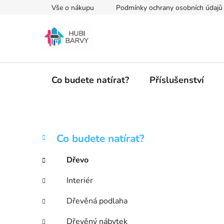
Přejít
Vše o nákupu
Podmínky ochrany osobních údajů
na
obsah
Co budete natírat?
Příslušenství
P
K
Přeskočit
Co budete natírat?
a
kategorie
o
t
s
Dřevo
e
t
g
Interiér
r
o
a
r
Dřevěná podlaha
i
n
e
Dřevěný nábytek