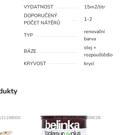
VYDATNOST
15m2/litr
DOPORUČENÝ
1-2
POČET NÁTĚRŮ
renovační
TYP
barva
olej +
BÁZE
rozpouštědlo
KRYVOST
krycí
odukty
121198000
Kód:
BETUVP00750BEZB