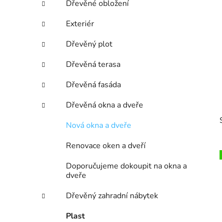
Dřevěné obložení
p
a
Exteriér
n
Dřevěný plot
e
l
Dřevěná terasa
Dřevěná fasáda
Dřevěná okna a dveře
Nová okna a dveře
Renovace oken a dveří
Doporučujeme dokoupit na okna a
dveře
i
Dřevěný zahradní nábytek
Plast