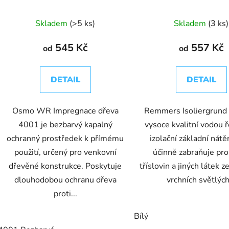
Skladem
(>5 ks)
Skladem
(3 ks)
545 Kč
557 Kč
od
od
DETAIL
DETAIL
Osmo WR Impregnace dřeva
Remmers Isoliergrund
4001 je bezbarvý kapalný
vysoce kvalitní vodou ř
ochranný prostředek k přímému
izolační základní nátěr
použití, určený pro venkovní
účinně zabraňuje pro
dřevěné konstrukce. Poskytuje
tříslovin a jiných látek z
dlouhodobou ochranu dřeva
vrchních světlých.
proti...
Bílý