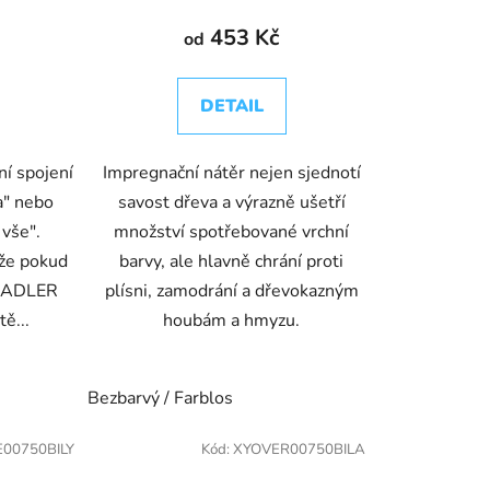
453 Kč
od
DETAIL
ní spojení
Impregnační nátěr nejen sjednotí
a" nebo
savost dřeva a výrazně ušetří
 vše".
množství spotřebované vrchní
 že pokud
barvy, ale hlavně chrání proti
ě ADLER
plísni, zamodrání a dřevokazným
tě...
houbám a hmyzu.
rafitově šedý 31
Kamenně šedý 29
Mahagon 23
Modřín
Bezbarvý / Farblos
00750BILY
Kód:
XYOVER00750BILA