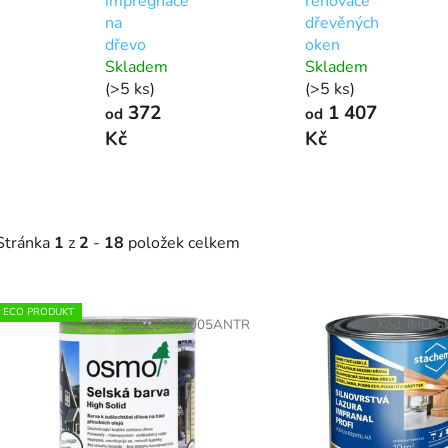
impregnace
renovace
na
dřevěných
dřevo
oken
Skladem
Skladem
(>5 ks)
(>5 ks)
372
1 407
od
od
Kč
Kč
Stránka
1
z
2
-
18
položek celkem
V
ECO PRODUKT
ý
Kód:
OSSEBA00005ANTR
Kód:
IMLPS
p
s
p