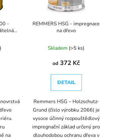
d
u
k
00 -
REMMERS HSG - impregnace
t
ditelná
na dřevo
ů
)
Skladem
(>5 ks)
372 Kč
od
DETAIL
novrstvá
Remmers HSG – Holzschutz-
 dřevo
Grund (číslo výrobku 2066) je
riéru.
vysoce účinný rozpouštědlový
uru
impregnační základ určený pro
ně na
dlouhodobou ochranu dřeva v