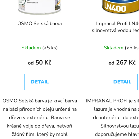
r
o
d
OSMO Selská barva
Impranal Profi LN4
u
silnovrstvá vodou ře
k
lazura
t
Skladem
(>5 ks)
Skladem
(>5 ks
ů
50 Kč
267 Kč
od
od
DETAIL
DETAIL
OSMO Selská barva je krycí barva
IMPRANAL PROFI je sil
na bázi přírodních olejů určená na
lazura je vhodná na
dřevo v exteriéru. Barva se
do interiéru i do exte
krásně vpije do dřeva, netvoří
Silnovrstvou laz
žádný film, který by mohl
doporučujeme hlav