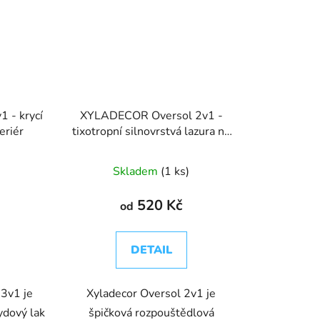
 - krycí
XYLADECOR Oversol 2v1 -
teriér
tixotropní silnovrstvá lazura na
dřevo
Skladem
(1 ks)
520 Kč
od
DETAIL
3v1 je
Xyladecor Oversol 2v1 je
kydový lak
špičková rozpouštědlová