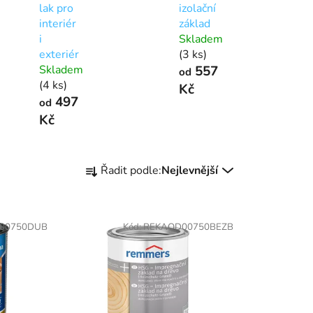
lak pro
izolační
interiér
základ
i
Skladem
exteriér
(3 ks)
Skladem
557
od
(4 ks)
Kč
497
od
Kč
Ř
Řadit podle:
Nejlevnější
a
z
e
I00750DUB
Kód:
REKAOD00750BEZB
n
í
p
r
o