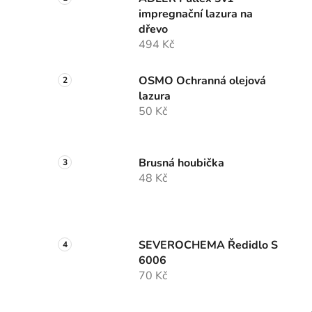
impregnační lazura na
dřevo
494 Kč
OSMO Ochranná olejová
lazura
50 Kč
Brusná houbička
48 Kč
SEVEROCHEMA Ředidlo S
6006
70 Kč