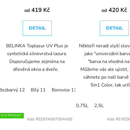
419 Kč
420 Kč
od
od
DETAIL
DETAIL
BELINKA Toplasur UV Plus je
Někteří neradi slyší slov
syntetická silnovrstvá lazura.
jako "univerzální barv
Doporučujeme zejména na
"barva na vhodná na
dřevěná okna a dveře.
Můžeme vás ale ujistit,
sáhnete po naší barv
5in1 Color, tak urči
Bezbarvý 12
Bílý 11
Borovice 13
Buk 15
Eben 22
G
0,75L
2,5L
ECO PRODUKT
Kód:
REDEFA00750ANSE
Kód:
REVEDE