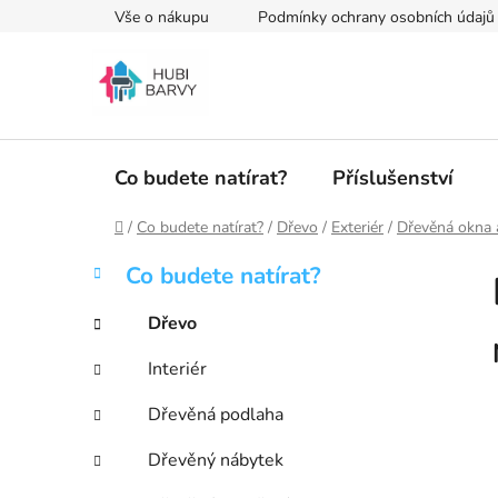
Přejít
Vše o nákupu
Podmínky ochrany osobních údajů
na
obsah
Co budete natírat?
Příslušenství
Domů
/
Co budete natírat?
/
Dřevo
/
Exteriér
/
Dřevěná okna 
P
K
Přeskočit
Co budete natírat?
a
kategorie
o
t
s
Dřevo
e
t
g
Interiér
r
o
a
r
Dřevěná podlaha
i
n
e
n
Dřevěný nábytek
í