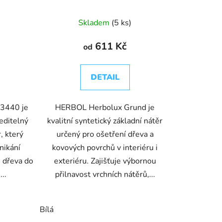
Skladem
(5 ks)
611 Kč
od
DETAIL
 3440 je
HERBOL Herbolux Grund je
editelný
kvalitní syntetický základní nátěr
, který
určený pro ošetření dřeva a
nikání
kovových povrchů v interiéru i
e dřeva do
exteriéru. Zajišťuje výbornou
..
přilnavost vrchních nátěrů,...
Bílá