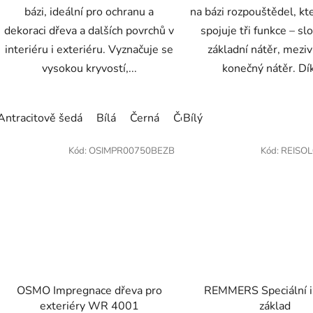
bázi, ideální pro ochranu a
na bázi rozpouštědel, kt
dekoraci dřeva a dalších povrchů v
spojuje tři funkce – slo
interiéru i exteriéru. Vyznačuje se
základní nátěr, meziv
vysokou kryvostí,...
konečný nátěr. Dík
Antracitově šedá
Bílá
Černá
Červenohnědá
Bílý
Kukuřičně 
Kód:
OSIMPR00750BEZB
Kód:
REISOL
OSMO Impregnace dřeva pro
REMMERS Speciální i
exteriéry WR 4001
základ