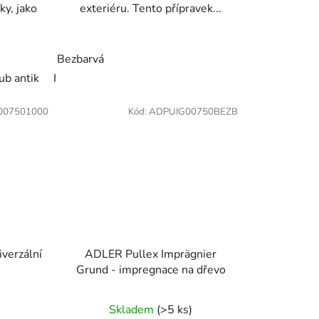
ky, jako
exteriéru. Tento přípravek...
slunečně žlutá
Bezbarvá
2308 nordicky červená
2310 Cedr - červe
ub antik
Kaštan
Mahahon
Ořech
Palisander
Pinie
07501000
Kód:
ADPUIG00750BEZB
verzální
ADLER Pullex Imprägnier
Grund - impregnace na dřevo
Skladem
(>5 ks)