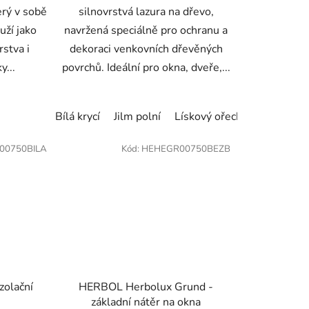
erý v sobě
silnovrstvá lazura na dřevo,
uží jako
navržená speciálně pro ochranu a
rstva i
dekoraci venkovních dřevěných
y...
povrchů. Ideální pro okna, dveře,...
žlutá
Lahvově zelená
Bílá krycí
Jilm polní
Listově zelená
Lískový ořech
Modrá
Meranti
Ořech
S
00750BILA
Kód:
HEHEGR00750BEZB
zolační
HERBOL Herbolux Grund -
základní nátěr na okna