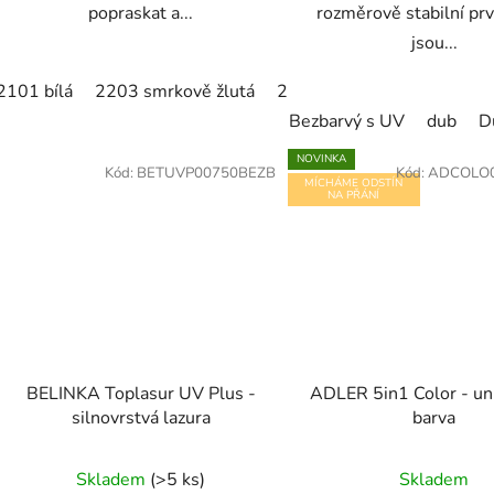
popraskat a...
rozměrově stabilní prv
jsou...
2101 bílá
2203 smrkově žlutá
2204 slonová kost
2205 
Bezbarvý s UV
dub
D
NOVINKA
Kód:
BETUVP00750BEZB
Kód:
ADCOLO0
MÍCHÁME ODSTÍN
NA PŘÁNÍ
BELINKA Toplasur UV Plus -
ADLER 5in1 Color - uni
silnovrstvá lazura
barva
Skladem
(>5 ks)
Skladem