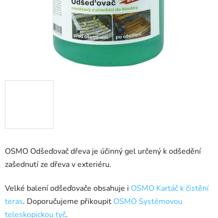
OSMO Odšeďovač dřeva je účinný gel určený k odšedění
zašednutí ze dřeva v exteriéru.
Velké balení odšeďovače obsahuje i
OSMO Kartáč k čistění
teras
. Doporučujeme přikoupit
OSMO Systémovou
teleskopickou tyč
.