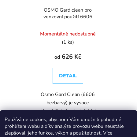
OSMO Gard clean pro
venkovní použití 6606
Momentálně nedostupné
(1 ks)
626 Kč
od
DETAIL
Osmo Gard Clean (6606
bezbarvý) je vysoce
účinný čisticí a dezinfekční
koncentrát, který
Používáme cookies, abychom Vám umožnili pohodlné
prohlížení webu a díky analýze provozu webu neustále
spolehlivě odstraňuje
zlepšovali jeho funkce, výkon a použitelnost.
Více
zelený povlak, řasy, mech