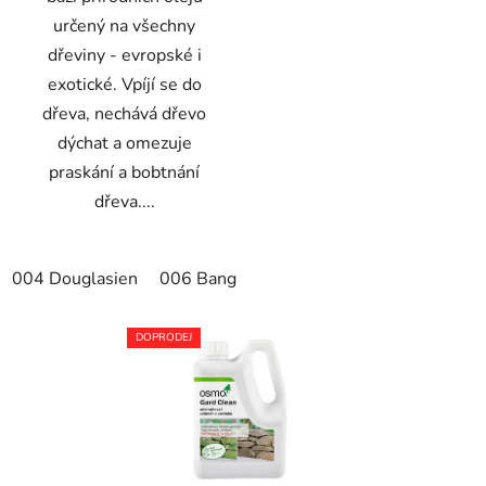
určený na všechny
dřeviny - evropské i
exotické. Vpíjí se do
dřeva, nechává dřevo
dýchat a omezuje
praskání a bobtnání
dřeva....
004 Douglasien
006 Bangkirai
007 Teak bezbarvý
00
DOPRODEJ