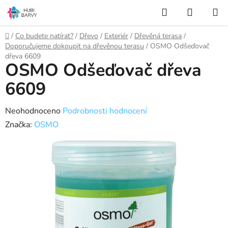
Přejít
Hledat
NÁKUP
na
KOŠÍK
obsah
Domů
/
Co budete natírat?
/
Dřevo
/
Exteriér
/
Dřevěná terasa
/
Doporučujeme dokoupit na dřevěnou terasu
/
OSMO Odšeďovač
dřeva 6609
OSMO Odšeďovač dřeva
6609
Průměrné
Neohodnoceno
Podrobnosti hodnocení
hodnocení
Značka:
OSMO
produktu
je
0,0
z
5
hvězdiček.