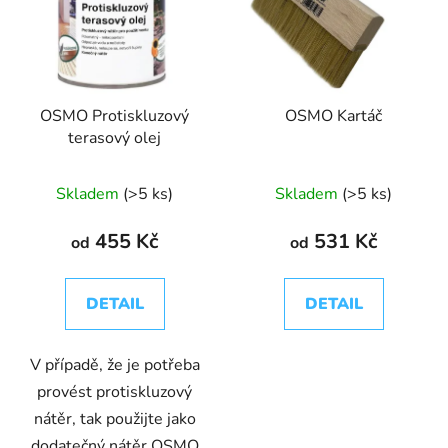
OSMO Protiskluzový
OSMO Kartáč
terasový olej
Skladem
(>5 ks)
Skladem
(>5 ks)
455 Kč
531 Kč
od
od
DETAIL
DETAIL
V případě, že je potřeba
provést protiskluzový
nátěr, tak použijte jako
dodatečný nátěr OSMO