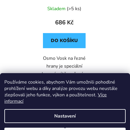
Skladem
(>5 ks)
686 Kč
DO KOŠÍKU
Osmo Vosk na řezné
hrany je speciální
ochranný nátěr určený pro
ošetření řezných ploch
Používáme cookies, abychom Vám umožnili pohodlné
prohlížení webu a díky analýze provozu webu neustále
dřeva, které jsou nejvíce
zlepšovali jeho funkce, výkon a použitelnost.
Více
vystaveny vlhkosti a
informací
praskání. Chrání dřevo
před pronikáním...
Nastavení