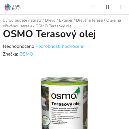
Přejít
Hledat
NÁKUP
na
KOŠÍK
obsah
Domů
/
Co budete natírat?
/
Dřevo
/
Exteriér
/
Dřevěná terasa
/
Oleje na
dřevěnou terasu
/
OSMO Terasový olej
OSMO Terasový olej
Průměrné
Neohodnoceno
Podrobnosti hodnocení
hodnocení
Značka:
OSMO
produktu
je
0,0
z
5
hvězdiček.