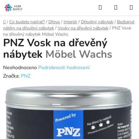
Přejít
Hledat
NÁKUP
na
KOŠÍK
obsah
Domů
/
Co budete natírat?
/
Dřevo
/
Interiér
/
Dřevěný nábytek
/
Bezbarvé
nátěry na dřevěný nábytek
/
Vosky na dřevěný nábytek
/
PNZ Vosk
na dřevěný nábytek
Möbel Wachs
PNZ Vosk na dřevěný
nábytek
Möbel Wachs
Průměrné
Neohodnoceno
Podrobnosti hodnocení
hodnocení
Značka:
PNZ
produktu
je
0,0
z
5
hvězdiček.