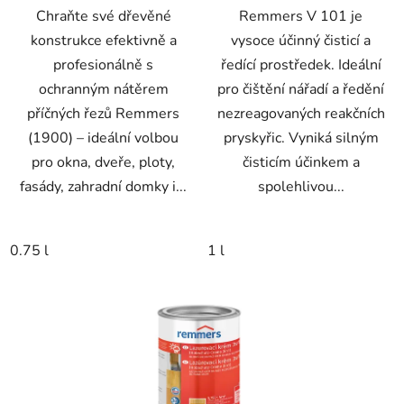
Chraňte své dřevěné
Remmers V 101 je
konstrukce efektivně a
vysoce účinný čisticí a
profesionálně s
ředící prostředek. Ideální
ochranným nátěrem
pro čištění nářadí a ředění
příčných řezů Remmers
nezreagovaných reakčních
(1900) – ideální volbou
pryskyřic. Vyniká silným
pro okna, dveře, ploty,
čisticím účinkem a
fasády, zahradní domky i...
spolehlivou...
0.75 l
1 l