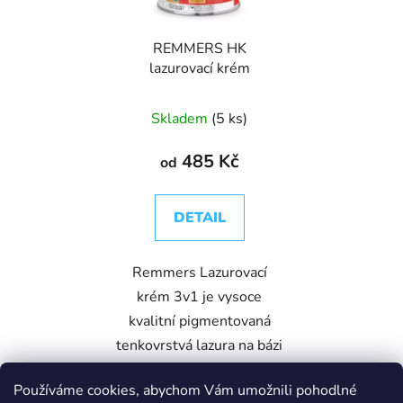
REMMERS HK
lazurovací krém
Skladem
(5 ks)
485 Kč
od
DETAIL
Remmers Lazurovací
krém 3v1 je vysoce
kvalitní pigmentovaná
tenkovrstvá lazura na bázi
olejů a rozpouštědel,
Používáme cookies, abychom Vám umožnili pohodlné
určená k ochraně dřeva ve