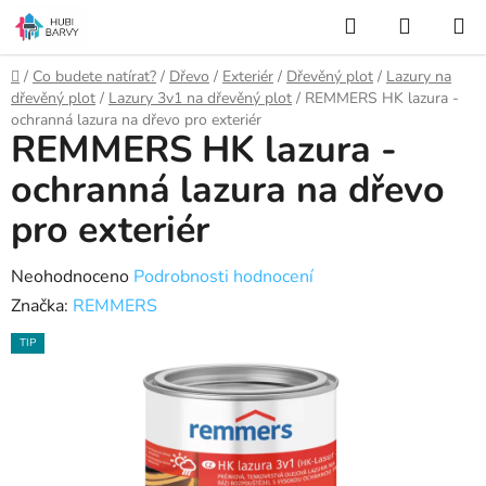
Přejít
Hledat
NÁKUP
na
KOŠÍK
obsah
Domů
/
Co budete natírat?
/
Dřevo
/
Exteriér
/
Dřevěný plot
/
Lazury na
dřevěný plot
/
Lazury 3v1 na dřevěný plot
/
REMMERS HK lazura -
ochranná lazura na dřevo pro exteriér
REMMERS HK lazura -
ochranná lazura na dřevo
pro exteriér
Průměrné
Neohodnoceno
Podrobnosti hodnocení
hodnocení
Značka:
REMMERS
produktu
TIP
je
0,0
z
5
hvězdiček.