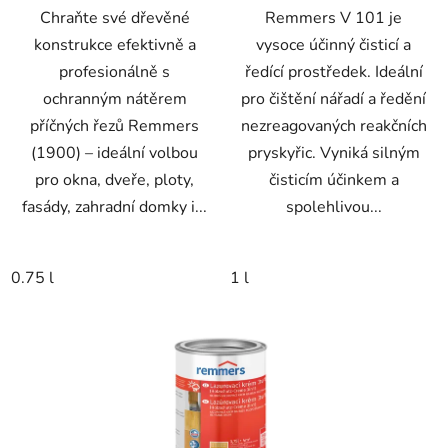
Chraňte své dřevěné
Remmers V 101 je
konstrukce efektivně a
vysoce účinný čisticí a
profesionálně s
ředící prostředek. Ideální
ochranným nátěrem
pro čištění nářadí a ředění
příčných řezů Remmers
nezreagovaných reakčních
(1900) – ideální volbou
pryskyřic. Vyniká silným
pro okna, dveře, ploty,
čisticím účinkem a
fasády, zahradní domky i...
spolehlivou...
0.75 l
1 l