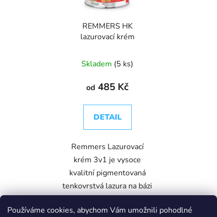
REMMERS HK
lazurovací krém
Skladem
(5 ks)
485 Kč
od
DETAIL
Remmers Lazurovací
krém 3v1 je vysoce
kvalitní pigmentovaná
tenkovrstvá lazura na bázi
olejů a rozpouštědel,
Používáme cookies, abychom Vám umožnili pohodlné
určená k ochraně dřeva ve