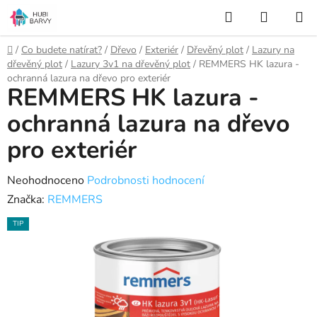
Přejít
Hledat
NÁKUP
na
KOŠÍK
obsah
Domů
/
Co budete natírat?
/
Dřevo
/
Exteriér
/
Dřevěný plot
/
Lazury na
dřevěný plot
/
Lazury 3v1 na dřevěný plot
/
REMMERS HK lazura -
ochranná lazura na dřevo pro exteriér
REMMERS HK lazura -
ochranná lazura na dřevo
pro exteriér
Průměrné
Neohodnoceno
Podrobnosti hodnocení
hodnocení
Značka:
REMMERS
produktu
TIP
je
0,0
z
5
hvězdiček.