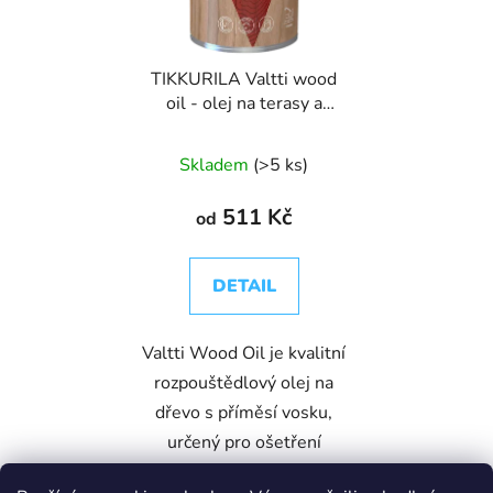
TIKKURILA Valtti wood
oil - olej na terasy a
nábytek
Skladem
(>5 ks)
511 Kč
od
DETAIL
Valtti Wood Oil je kvalitní
rozpouštědlový olej na
dřevo s příměsí vosku,
určený pro ošetření
dřevěných povrchů v