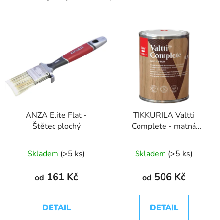
ANZA Elite Flat -
TIKKURILA Valtti
Štětec plochý
Complete - matná
tenkovrstvá lazura s
ochranou proti UV
Skladem
(>5 ks)
Skladem
(>5 ks)
záření
161 Kč
506 Kč
od
od
DETAIL
DETAIL