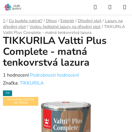
Přejít
Hledat
NÁKUP
na
KOŠÍK
obsah
Domů
/
Co budete natírat?
/
Dřevo
/
Exteriér
/
Dřevěný plot
/
Lazury na
dřevěný plot
/
Vodou ředitelné lazury na dřevěný plot
/
TIKKURILA
Valtti Plus Complete - matná tenkovrstvá lazura
TIKKURILA Valtti Plus
Complete - matná
tenkovrstvá lazura
Průměrné
1 hodnocení
Podrobnosti hodnocení
hodnocení
Značka:
TIKKURILA
produktu
TIP
je
MÍCHÁME ODSTÍN
NA PŘÁNÍ
5,0
z
5
hvězdiček.