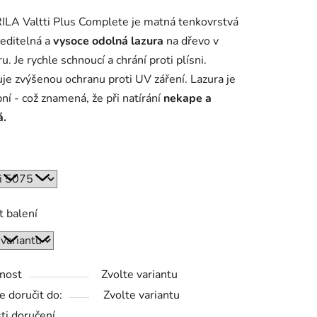
tu
LA Valtti Plus Complete je matná tenkovrstvá
editelná a
vysoce odolná lazura
na dřevo v
u. Je rychle schnoucí a chrání proti plísni.
je zvýšenou ochranu proti UV záření. Lazura je
pní - což znamená, že při natírání
nekape a
ek.
á.
t balení
nost
Zvolte variantu
 doručit do:
Zvolte variantu
ti doručení