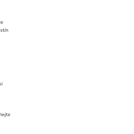
ce
stín
si
hejte