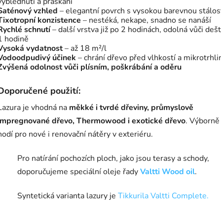
vyblednutí a praskání
Saténový vzhled
– elegantní povrch s vysokou barevnou stálos
Tixotropní konzistence
– nestéká, nekape, snadno se nanáší
Rychlé schnutí
– další vrstva již po 2 hodinách, odolná vůči dešt
1 hodině
Vysoká vydatnost
– až 18 m²/l
Vodoodpudivý účinek
– chrání dřevo před vlhkostí a mikrotrhl
Zvýšená odolnost vůči plísním, poškrábání a oděru
Doporučené použití:
Lazura je vhodná na
měkké i tvrdé dřeviny, průmyslově
impregnované dřevo, Thermowood i exotické dřevo
. Výborně
hodí pro nové i renovační nátěry v exteriéru.
Pro natírání pochozích ploch, jako jsou terasy a schody,
doporučujeme speciální oleje řady
Valtti Wood oil
.
Syntetická varianta lazury je
Tikkurila Valtti Complete.