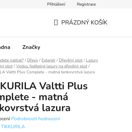
Přihlášení
Registrace
PRÁZDNÝ KOŠÍK
NÁKUPNÍ
KOŠÍK
adna
Značky
dete natírat?
/
Dřevo
/
Exteriér
/
Dřevěný plot
/
Lazury
ný plot
/
Vodou ředitelné lazury na dřevěný plot
/
A Valtti Plus Complete - matná tenkovrstvá lazura
KURILA Valtti Plus
plete - matná
kovrstvá lazura
né
ocení
Podrobnosti hodnocení
ení
:
TIKKURILA