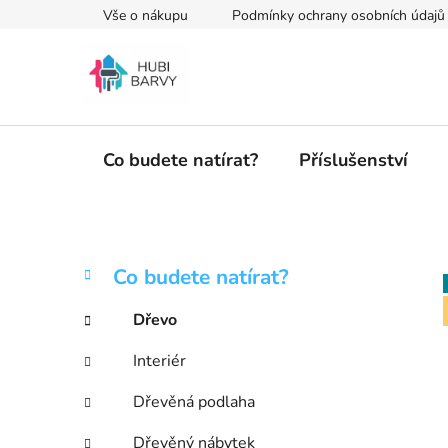
Přejít
Vše o nákupu
Podmínky ochrany osobních údajů
na
obsah
Co budete natírat?
Příslušenství
P
K
Přeskočit
Co budete natírat?
a
kategorie
o
t
s
Dřevo
e
t
g
Interiér
r
o
a
r
Dřevěná podlaha
i
n
e
Dřevěný nábytek