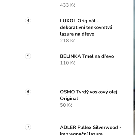
433 Kč
LUXOL Originál -
dekorativní tenkovrstvá
lazura na dřevo
218 Kč
BELINKA Tmel na dřevo
110 Kč
OSMO Tvrdý voskový olej
Original
50 Kč
ADLER Pullex Silverwood -
impregnační lazura