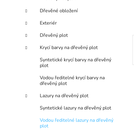
n
í
Dřevěné obložení
p
a
Exteriér
n
Dřevěný plot
e
l
Krycí barvy na dřevěný plot
Syntetické krycí barvy na dřevěný
plot
Vodou ředitelné krycí barvy na
dřevěný plot
Lazury na dřevěný plot
Syntetické lazury na dřevěný plot
Vodou ředitelné lazury na dřevěný
plot