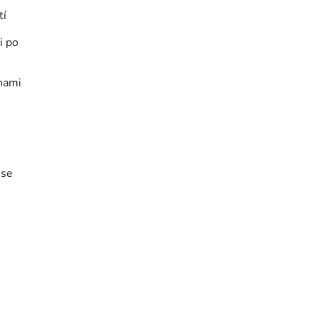
tí
i po
inami
 se