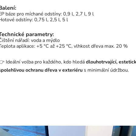
Balení:
EP báze pro míchané odstíny: 0,9 l, 2,7 l, 9 l
Hotové odstíny: 0,75 l, 2,5 l, 5 l
Technické parametry:
Čištění nářadí: voda a mýdlo
Teplota aplikace: +5 °C až +25 °C, vlhkost dřeva max. 20 %
👉 Ideální volba pro každého, kdo hledá
dlouhotrvající, estetic
spolehlivou ochranu dřeva v exteriéru
s minimální údržbou.