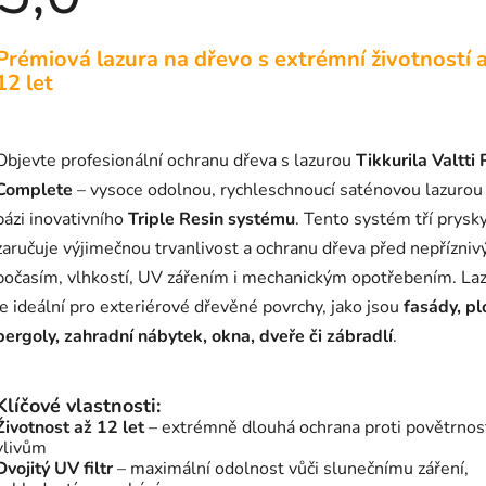
produktu
je
5,0
Prémiová lazura na dřevo s extrémní životností 
z
5
12 let
hvězdiček.
Objevte profesionální ochranu dřeva s lazurou
Tikkurila Valtti 
Complete
– vysoce odolnou, rychleschnoucí saténovou lazurou
bázi inovativního
Triple Resin systému
. Tento systém tří prysky
zaručuje výjimečnou trvanlivost a ochranu dřeva před nepřízni
počasím, vlhkostí, UV zářením i mechanickým opotřebením. La
je ideální pro exteriérové dřevěné povrchy, jako jsou
fasády, pl
pergoly, zahradní nábytek, okna, dveře či zábradlí
.
Klíčové vlastnosti:
Životnost až 12 let
– extrémně dlouhá ochrana proti povětrno
vlivům
Dvojitý UV filtr
– maximální odolnost vůči slunečnímu záření,