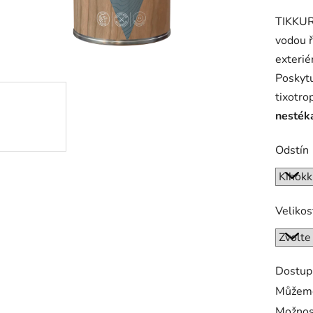
produk
TIKKURI
je
vodou ř
5,0
exteriér
z
Poskytu
5
tixotro
hvězdič
nesték
Odstín
Velikos
Dostup
Můžeme
Možnos