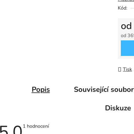
Kód:
o
od
36
Měrná
Tisk
Popis
Související soubor
Diskuze
5,0
Průměrné
1 hodnocení
hodnocení