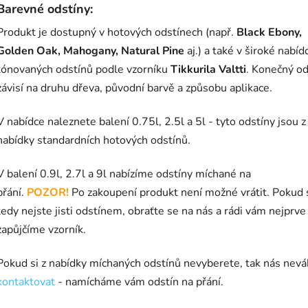
Barevné odstíny:
Produkt je dostupný v hotových odstínech (např.
Black Ebony,
Golden Oak, Mahogany, Natural Pine
aj.) a také v široké nabíd
tónovaných odstínů podle vzorníku
Tikkurila Valtti
. Konečný od
závisí na druhu dřeva, původní barvě a způsobu aplikace.
V nabídce naleznete balení 0.75l, 2.5l a 5l - tyto odstíny jsou z
nabídky standardních hotových odstínů.
V balení 0.9l, 2.7l a 9l nabízíme odstíny míchané na
přání.
POZOR!
Po zakoupení produkt není možné vrátit. Pokud 
tedy nejste jisti odstínem, obraťte se na nás a rádi vám nejprve
zapůjčíme vzorník.
Pokud si z nabídky míchaných odstínů nevyberete, tak nás nevá
kontaktovat
- namícháme vám odstín na přání.