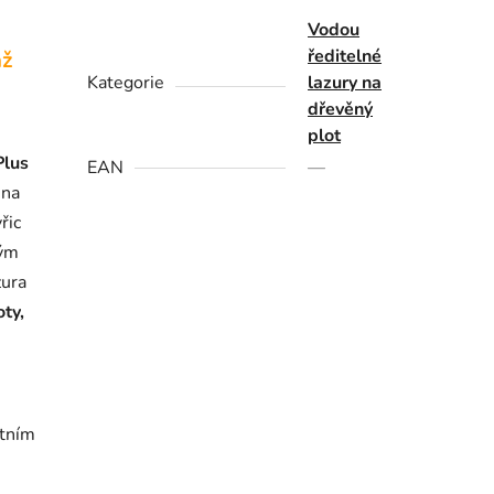
Vodou
ředitelné
až
Kategorie
lazury na
dřevěný
plot
Plus
EAN
—
 na
řic
vým
zura
oty,
stním