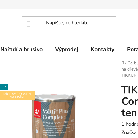
Nářadí a brusivo
Výprodej
Kontakty
Por
Domů
/
Co bu
na dřevě
TIKKURIL
TIK
TIP
MÍCHÁME ODSTÍN
Com
NA PŘÁNÍ
ten
Průměr
1 hodn
hodnoc
Značka