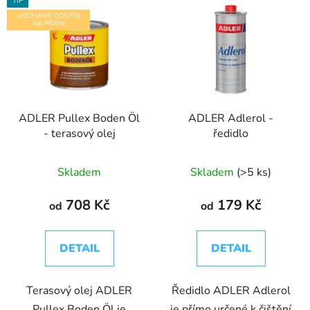
TIP
MÍCHÁME ODSTÍN
NA PŘÁNÍ
ADLER Pullex Boden Öl
ADLER Adlerol -
- terasový olej
ředidlo
Skladem
Skladem
(>5 ks)
708 Kč
179 Kč
od
od
DETAIL
DETAIL
Terasový olej ADLER
Ředidlo ADLER Adlerol
Pullex Boden Öl je
je přímo určené k čištění