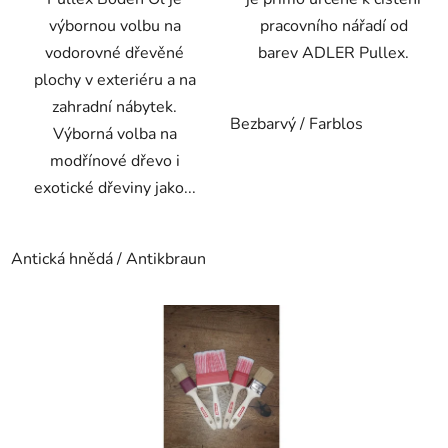
výbornou volbu na
pracovního nářadí od
vodorovné dřevěné
barev ADLER Pullex.
plochy v exteriéru a na
zahradní nábytek.
Bezbarvý / Farblos
Výborná volba na
modřínové dřevo i
exotické dřeviny jako...
Antická hnědá / Antikbraun
Bezbarvý / Farblos
Eben
G