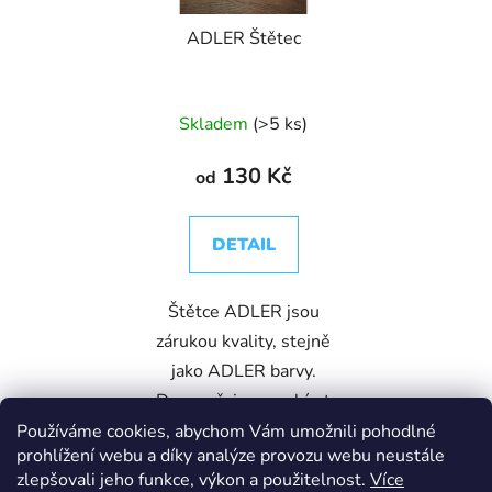
ADLER Štětec
Skladem
(>5 ks)
130 Kč
od
DETAIL
Štětce ADLER jsou
zárukou kvality, stejně
jako ADLER barvy.
Doporučujeme vybírat
štětec přímo určený k
Používáme cookies, abychom Vám umožnili pohodlné
prohlížení webu a díky analýze provozu webu neustále
zakoupené barvě ADLER.
zlepšovali jeho funkce, výkon a použitelnost.
Více
Univerzálním ADLER