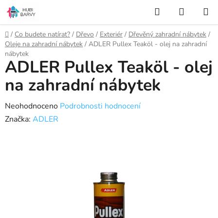
Přejít
Hledat
NÁKUP
na
KOŠÍK
obsah
Domů
/
Co budete natírat?
/
Dřevo
/
Exteriér
/
Dřevěný zahradní nábytek
/
Oleje na zahradní nábytek
/
ADLER Pullex Teaköl - olej na zahradní
nábytek
ADLER Pullex Teaköl - olej
na zahradní nábytek
Průměrné
Neohodnoceno
Podrobnosti hodnocení
hodnocení
Značka:
ADLER
produktu
je
0,0
z
5
hvězdiček.