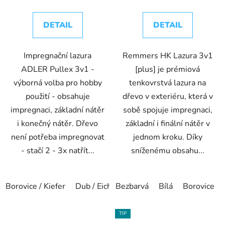
DETAIL
DETAIL
Impregnační lazura
Remmers HK Lazura 3v1
ADLER Pullex 3v1 -
[plus] je prémiová
výborná volba pro hobby
tenkovrstvá lazura na
použití - obsahuje
dřevo v exteriéru, která v
impregnaci, základní nátěr
sobě spojuje impregnaci,
i konečný nátěr. Dřevo
základní i finální nátěr v
není potřeba impregnovat
jednom kroku. Díky
- stačí 2 - 3x natřít...
sníženému obsahu...
Borovice / Kiefer
Dub / Eiche
Bezbarvá
Modřín / Lärche
Bílá
Borovice
Ořech / 
TIP