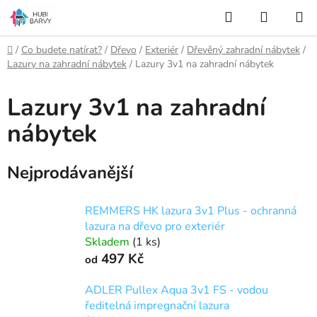
Přejít
Hledat
NÁKUP
na
KOŠÍK
obsah
Domů
/
Co budete natírat?
/
Dřevo
/
Exteriér
/
Dřevěný zahradní nábytek
/
Lazury na zahradní nábytek
/
Lazury 3v1 na zahradní nábytek
Lazury 3v1 na zahradní
nábytek
Nejprodávanější
REMMERS HK lazura 3v1 Plus - ochranná
lazura na dřevo pro exteriér
Skladem
(1 ks)
497 Kč
od
ADLER Pullex Aqua 3v1 FS - vodou
ředitelná impregnační lazura