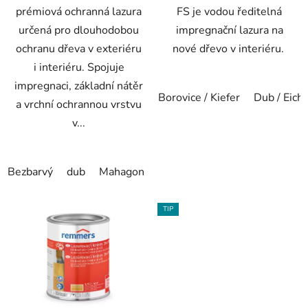
prémiová ochranná lazura
FS je vodou ředitelná
určená pro dlouhodobou
impregnační lazura na
ochranu dřeva v exteriéru
nové dřevo v interiéru.
i interiéru. Spojuje
impregnaci, základní nátěr
Borovice / Kiefer
Dub / Eich
a vrchní ochrannou vrstvu
v...
Bezbarvý
dub
Mahagon
Ořech
Pinie
Wenge
Zla
TIP