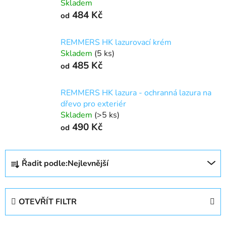
Skladem
484 Kč
od
REMMERS HK lazurovací krém
Skladem
(5 ks)
485 Kč
od
REMMERS HK lazura - ochranná lazura na
dřevo pro exteriér
Skladem
(>5 ks)
490 Kč
od
Ř
Řadit podle:
Nejlevnější
a
z
e
OTEVŘÍT FILTR
n
í