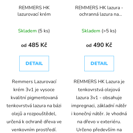
REMMERS HK
REMMERS HK lazura -
lazurovací krém
ochranná lazura na
dřevo pro exteriér
Skladem
(5 ks)
Skladem
(>5 ks)
485 Kč
490 Kč
od
od
DETAIL
DETAIL
Remmers Lazurovací
REMMERS HK Lazura je
krém 3v1 je vysoce
tenkovrstvá olejová
kvalitní pigmentovaná
lazura 3v1 - obsahuje
tenkovrstvá lazura na bázi
impregnaci, základní nátěr
olejů a rozpouštědel,
i konečný nátěr. Je vhodná
určená k ochraně dřeva ve
na dřevo v exteriéru.
venkovním prostředí.
Určeno především na