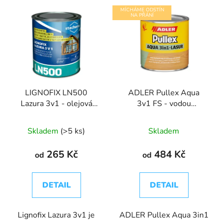
V
p
MÍCHÁME ODSTÍN
ý
NA PŘÁNÍ
r
p
o
i
d
s
u
p
k
r
t
LIGNOFIX LN500
ADLER Pullex Aqua
o
ů
Lazura 3v1 - olejová
3v1 FS - vodou
d
lazura s biocidem
ředitelná impregnační
u
lazura
Skladem
(>5 ks)
Skladem
k
t
265 Kč
484 Kč
od
od
ů
DETAIL
DETAIL
Lignofix Lazura 3v1 je
ADLER Pullex Aqua 3in1