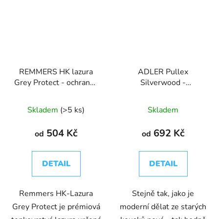
REMMERS HK lazura
ADLER Pullex
Grey Protect - ochranná
Silverwood -
lazura na dřevo pro
impregnační lazura
exteriér
Skladem
(>5 ks)
Skladem
504 Kč
692 Kč
od
od
DETAIL
DETAIL
Remmers HK-Lazura
Stejně tak, jako je
Grey Protect je prémiová
moderní dělat ze starých