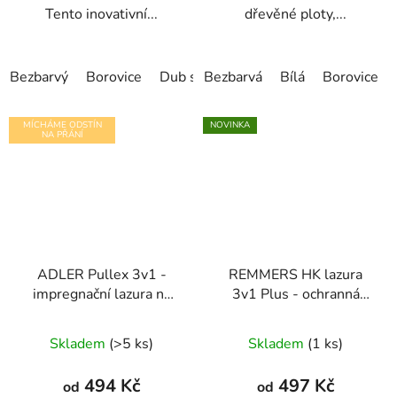
Tento inovativní...
dřevěné ploty,...
Bezbarvý
Borovice
Dub světlý
Bezbarvá
Mahagon
Bílá
Ořech
Borovice
Pa
MÍCHÁME ODSTÍN
NOVINKA
NA PŘÁNÍ
ADLER Pullex 3v1 -
REMMERS HK lazura
impregnační lazura na
3v1 Plus - ochranná
dřevo
lazura na dřevo pro
exteriér
Skladem
(>5 ks)
Skladem
(1 ks)
494 Kč
497 Kč
od
od