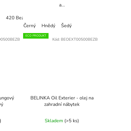
a...
modřín
420 Bezbarvý
010 Thermo dřevo
424 Smrk
013 garapa
425 dub
426 modřín
014 massarandu
427
Černý
Hnědý
Šedý
ECO PRODUKT
0500BEZB
Kód:
BEOEXT00500BEZB
tungový
BELINKA Oil Exterier - olej na
vý
zahradní nábytek
)
Skladem
(>5 ks)