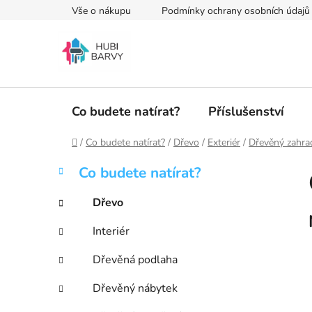
Přejít
Vše o nákupu
Podmínky ochrany osobních údajů
na
obsah
Co budete natírat?
Příslušenství
Domů
/
Co budete natírat?
/
Dřevo
/
Exteriér
/
Dřevěný zahra
P
K
Přeskočit
Co budete natírat?
a
kategorie
o
t
s
Dřevo
e
t
g
Interiér
r
o
a
r
Dřevěná podlaha
i
n
e
n
Dřevěný nábytek
í