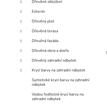
Dřevěné obložení
p
a
Exteriér
n
Dřevěný plot
e
l
Dřevěná terasa
Dřevěná fasáda
Dřevěná okna a dveře
Dřevěný zahradní nábytek
Krycí barvy na zahradní nábytek
Syntetické krycí barvy na zahradní
nábytek
i
Vodou ředitelné krycí barvy na
zahradní nábytek