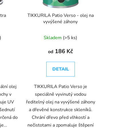
u
k
tra
TIKKURILA Patio Verso - olej na
t
vyvýšené záhony
ů
)
Skladem
(>5 ks)
186 Kč
od
DETAIL
lní olej
TIKKURILA Patio Verso je
ochy v
speciálně vyvinutý vodou
huje UV
ředitelný olej na vyvýšené záhony
 šednutí
a dřevěné konstrukce skleníků.
určená do
Chrání dřevo před vlhkostí a
e...
nečistotami a zpomaluje štěpení