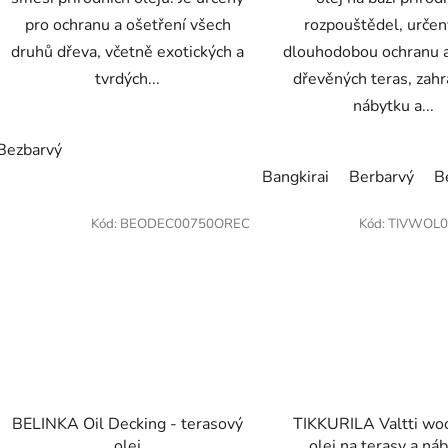
pro ochranu a ošetření všech
rozpouštědel, určen
druhů dřeva, včetně exotických a
dlouhodobou ochranu a
tvrdých...
dřevěných teras, zah
nábytku a...
Bezbarvý
Bangkirai
Berbarvý
B
Kód:
BEODEC00750OREC
Kód:
TIVWOL0
BELINKA Oil Decking - terasový
TIKKURILA Valtti woo
olej
olej na terasy a ná