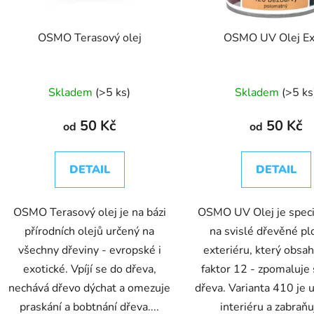
o
d
OSMO Terasový olej
OSMO UV Olej Ex
u
k
t
Skladem
(>5 ks)
Skladem
(>5 ks
ů
50 Kč
50 Kč
od
od
DETAIL
DETAIL
OSMO Terasový olej je na bázi
OSMO UV Olej je speciá
přírodních olejů určený na
na svislé dřevěné pl
všechny dřeviny - evropské i
exteriéru, který obsa
exotické. Vpíjí se do dřeva,
faktor 12 - zpomaluje
nechává dřevo dýchat a omezuje
dřeva. Varianta 410 je 
praskání a bobtnání dřeva....
interiéru a zabraňuj