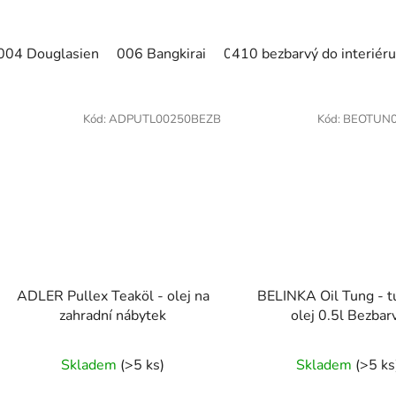
004 Douglasien
006 Bangkirai
007 Teak bezbarvý
410 bezbarvý do interiéru
009 
Kód:
ADPUTL00250BEZB
Kód:
BEOTUN0
ADLER Pullex Teaköl - olej na
BELINKA Oil Tung - 
zahradní nábytek
olej 0.5l Bezbar
Skladem
(>5 ks)
Skladem
(>5 ks