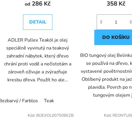
286 Kč
358 Kč
od
DETAIL
DO KOŠÍKU
ADLER Pullex Teaköl je olej
speciálně vyvinutý na teakový
BIO tungový olej Belink
zahradní nábytek, který dřevo
se používá na dřevo, k
chrání proti vodě a nečistotám a
vystavené povětrnostní
zároveň oživuje a zvýrazňuje
Oblíbený produkt na jach
kresbu dřeva. Použít ho ale...
plavidla. Povrch po n
tungovým olejem j
Bezbarvý / Farblos
Teak
Kód:
BOEXOL00750BEZB
Kód:
REONTU0