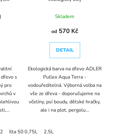
)
Skladem
570 Kč
od
DETAIL
alitní
Ekologická barva na dřevo ADLER
 dřevo s
Pullex Aqua Terra -
ný pro
vodouředitelná. Výborná volba na
vrchů v
vše ze dřeva - doporučujeme na
olehlivou
včelíny, psí boudy, dětské hračky,
i,...
ale i na plot, pergolu...
72
ak 303
Ilta 5085
0,75L
Kaisla 5061
2,5L
Kajo 5084
Kantarelli 505