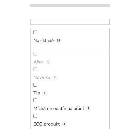
Na skladě
18
Akce
0
Novinka
0
Tip
1
Mícháme odstín na přání
3
ECO produkt
4