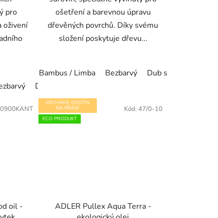
ý pro
ošetření a barevnou úpravu
 oživení
dřevěných povrchů. Díky svému
radního
složení poskytuje dřevu...
Bambus / Limba
Bezbarvý
Dub světlý
Dub t
ezbarvý
Douglaska
Modřín
Ořech
Palisandr
Rezavě 
MÍCHÁME ODSTÍN
0900KANT
NA PŘÁNÍ
Kód:
47/0-10
ECO PRODUKT
d oil -
ADLER Pullex Aqua Terra -
bytek
ekologický olej