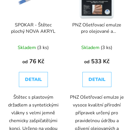
SPOKAR - Štětec
PNZ Ošetřovací emulze
plochý NOVA AKRYL
pro olejované a
voskované podlahy
Pflege Emulsion
Skladem
(3 ks)
Skladem
(3 ks)
76 Kč
533 Kč
od
od
DETAIL
DETAIL
Štětec s plastovým
PNZ Ošetřovací emulze je
držadlem a syntetickými
vysoce kvalitní přírodní
vlákny s velmi jemně
přípravek určený pro
chemicky zašpičatělými
pravidelnou údržbu a
konci. Určeno na vodou
oživení olejovaných a