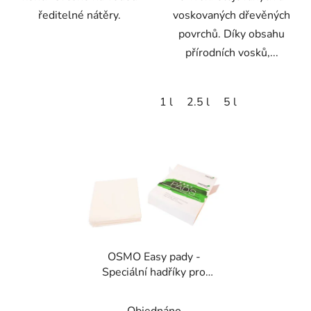
ředitelné nátěry.
voskovaných dřevěných
povrchů. Díky obsahu
přírodních vosků,...
1 l
2.5 l
5 l
OSMO Easy pady -
Speciální hadříky pro
údržbu dřevěných
povrchů 325x340mm