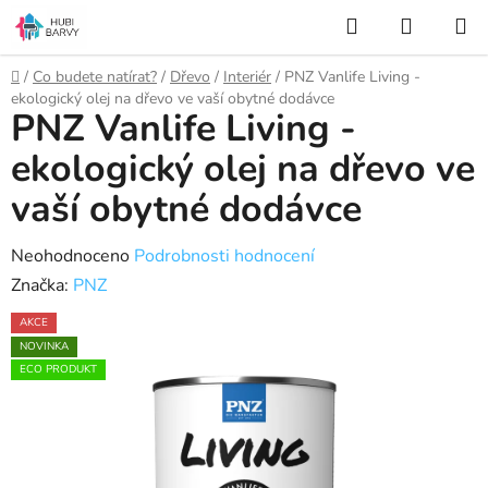
Přejít
Hledat
NÁKUP
na
KOŠÍK
obsah
Domů
/
Co budete natírat?
/
Dřevo
/
Interiér
/
PNZ Vanlife Living -
ekologický olej na dřevo ve vaší obytné dodávce
PNZ Vanlife Living -
ekologický olej na dřevo ve
vaší obytné dodávce
Průměrné
Neohodnoceno
Podrobnosti hodnocení
hodnocení
Značka:
PNZ
produktu
AKCE
je
NOVINKA
0,0
ECO PRODUKT
z
5
hvězdiček.