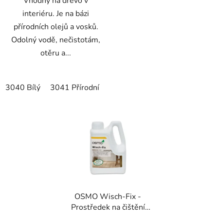
Vhodný na dřevo v
interiéru. Je na bázi
přírodních olejů a vosků.
Odolný vodě, nečistotám,
otěru a...
3040 Bílý
3041 Přírodní
3067 Světle šedý
3071 Me
OSMO Wisch-Fix -
Prostředek na čištění
podlah