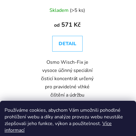
Skladem
(>5 ks)
571 Kč
od
DETAIL
Osmo Wisch-Fix je
vysoce účinný speciální
čisticí koncentrát určený
pro pravidelné vlhké
čištění a údržbu
olejovaných a
Používáme cookies, abychom Vám umožnili pohodlné
voskovaných dřevěných
prohlížení webu a díky analýze provozu webu neustále
podlah, nábytku a dalších
zlepšovali jeho funkce, výkon a použitelnost.
Více
povrchů....
informací