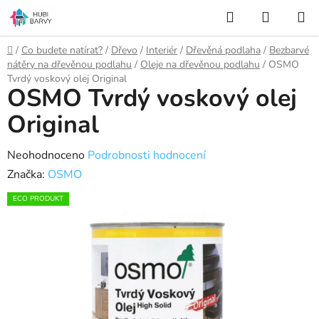
Přejít
Hledat
NÁKUP
na
KOŠÍK
obsah
Domů
/
Co budete natírat?
/
Dřevo
/
Interiér
/
Dřevěná podlaha
/
Bezbarvé
nátěry na dřevěnou podlahu
/
Oleje na dřevěnou podlahu
/
OSMO
Tvrdý voskový olej Original
OSMO Tvrdý voskový olej
Original
Průměrné
Neohodnoceno
Podrobnosti hodnocení
hodnocení
Značka:
OSMO
produktu
ECO PRODUKT
je
0,0
z
5
hvězdiček.