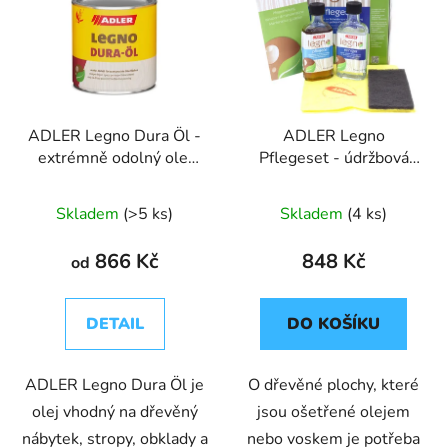
ADLER Legno Dura Öl -
ADLER Legno
extrémně odolný olej
Pflegeset - údržbová
do interiéru
sada na olejované
plochy
Skladem
(>5 ks)
Skladem
(4 ks)
866 Kč
848 Kč
od
DETAIL
DO KOŠÍKU
ADLER Legno Dura Öl je
O dřevěné plochy, které
olej vhodný na dřevěný
jsou ošetřené olejem
nábytek, stropy, obklady a
nebo voskem je potřeba