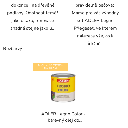
dokonce i na dřevěné
pravidelně pečovat.
podlahy. Odolnost téměř
Máme pro vás výhodný
jako u laku, renovace
set ADLER Legno
snadná stejně jako u...
Pflegeset, ve kterém
nalezete vše, co k
údržbě...
Bezbarvý
MÍCHÁME ODSTÍN
NA PŘÁNÍ
ADLER Legno Color -
barevný olej do
interiéru