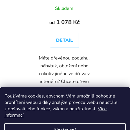
Skladem
1 078 Kč
od
DETAIL
Máte dřevěnou podlahu,
nábytek, obložení nebo
cokoliv jiného ze dřeva v
interiéru? Chcete dřevu
dát barevný nádech, nebo
Používáme cookies, abychom Vám umožnili pohodlné
vdechnout dřevu nový
prohlížení webu a díky analýze provozu webu neustále
život? Barevný olej
zlepšovali jeho funkce, výkon a použitelnost.
Více
ADLER Legno...
informací