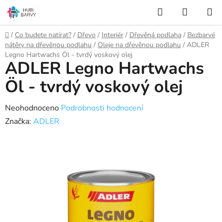
Přejít
Hledat
NÁKUP
na
KOŠÍK
obsah
Domů
/
Co budete natírat?
/
Dřevo
/
Interiér
/
Dřevěná podlaha
/
Bezbarvé
nátěry na dřevěnou podlahu
/
Oleje na dřevěnou podlahu
/
ADLER
Legno Hartwachs Öl - tvrdý voskový olej
ADLER Legno Hartwachs
Öl - tvrdý voskový olej
Průměrné
Neohodnoceno
Podrobnosti hodnocení
hodnocení
Značka:
ADLER
produktu
je
0,0
z
5
hvězdiček.