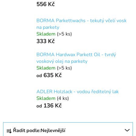
556 Kč
BORMA Parkettwachs - tekutý včelí vosk
na parkety
Skladem
(>5 ks)
333 Kč
BORMA Hardwax Parkett Oil - tvrdý
voskový olej na parkety
Skladem
(>5 ks)
635 Kč
od
ADLER Holzlack - vodou ředitelný lak
Skladem
(4 ks)
136 Kč
od
Ř
Řadit podle:
Nejlevnější
a