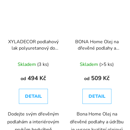
XYLADECOR podlahový
BONA Home Olej na
lak polyuretanový do
dřevěné podlahy a
interiéru
údržbu
Skladem
(3 ks)
Skladem
(>5 ks)
494 Kč
509 Kč
od
od
DETAIL
DETAIL
Dodejte svým dřevěným
Bona Home Olej na
podlahám a interiérovým
dřevěné podlahy a údržbu
prvkům hedvábně
je vysoce kvalitní olejový