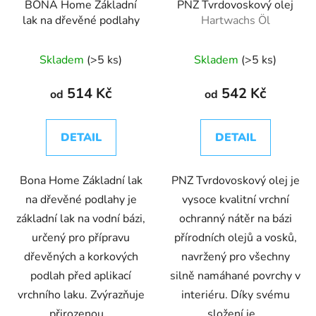
BONA Home Základní
PNZ Tvrdovoskový olej
lak na dřevěné podlahy
Hartwachs Öl
Skladem
(>5 ks)
Skladem
(>5 ks)
514 Kč
542 Kč
od
od
DETAIL
DETAIL
Bona Home Základní lak
PNZ Tvrdovoskový olej je
na dřevěné podlahy je
vysoce kvalitní vrchní
základní lak na vodní bázi,
ochranný nátěr na bázi
určený pro přípravu
přírodních olejů a vosků,
dřevěných a korkových
navržený pro všechny
podlah před aplikací
silně namáhané povrchy v
vrchního laku. Zvýrazňuje
interiéru. Díky svému
přirozenou...
složení je...