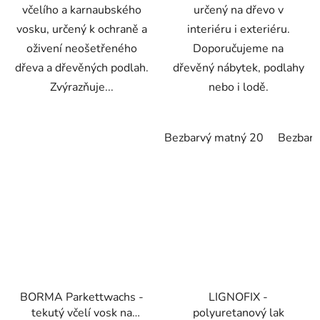
včelího a karnaubského
určený na dřevo v
vosku, určený k ochraně a
interiéru i exteriéru.
oživení neošetřeného
Doporučujeme na
dřeva a dřevěných podlah.
dřevěný nábytek, podlahy
Zvýrazňuje...
nebo i lodě.
Bezbarvý matný 20
Bezbarv
BORMA Parkettwachs -
LIGNOFIX -
tekutý včelí vosk na
polyuretanový lak