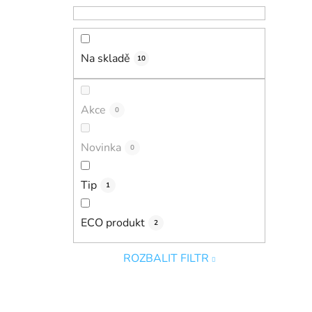
Na skladě
10
Akce
0
Novinka
0
Tip
1
ECO produkt
2
ROZBALIT FILTR