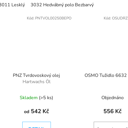
3011 Lesklý
3032 Hedvábný polomat
Bezbarvý
3062 Bezbarvý ma
Kód:
PNTVOL00250BEPO
Kód:
OSUDRZ
PNZ Tvrdovoskový olej
OSMO Tužidlo 6632 
Hartwachs Öl
Skladem
(>5 ks)
Objednáno
542 Kč
556 Kč
od