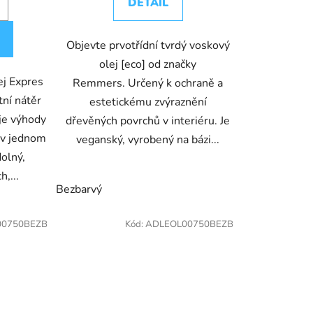
DETAIL
Objevte prvotřídní tvrdý voskový
olej [eco] od značky
ej Expres
Remmers. Určený k ochraně a
tní nátěr
estetickému zvýraznění
je výhody
dřevěných povrchů v interiéru. Je
ů v jednom
veganský, vyrobený na bázi...
olný,
,...
erný
Grafitový
Bezbarvý
Jantar
Medový
Terra
0750BEZB
Kód:
ADLEOL00750BEZB