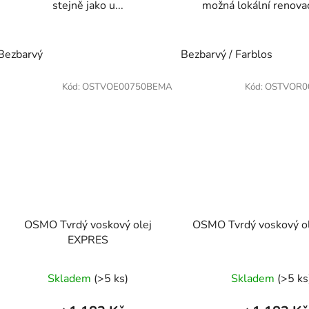
stejně jako u...
možná lokální renovace
Bezbarvý
Bezbarvý / Farblos
Kód:
OSTVOE00750BEMA
Kód:
OSTVOR0
OSMO Tvrdý voskový olej
OSMO Tvrdý voskový ol
EXPRES
Skladem
(>5 ks)
Skladem
(>5 ks