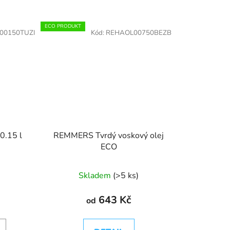
t
3065 Polomat
3088 Bezbarvý protiskluz R9
3089 Bezb
ECO PRODUKT
00150TUZI
Kód:
REHAOL00750BEZB
0.15 l
REMMERS Tvrdý voskový olej
ECO
Skladem
(>5 ks)
643 Kč
od