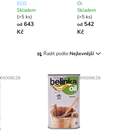
ECO
Öl
Skladem
Skladem
(>5 ks)
(>5 ks)
643
542
od
od
Kč
Kč
Ř
Řadit podle:
Nejlevnější
a
z
e
00500BEZB
Kód:
BEOPAR00500BEZB
n
í
p
r
o
d
u