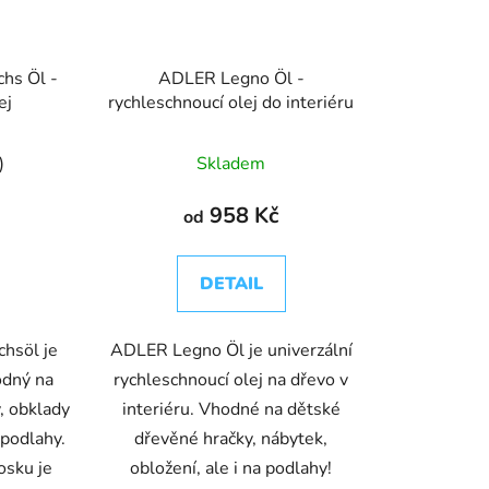
hs Öl -
ADLER Legno Öl -
ej
rychleschnoucí olej do interiéru
)
Skladem
958 Kč
od
DETAIL
hsöl je
ADLER Legno Öl je univerzální
odný na
rychleschnoucí olej na dřevo v
, obklady
interiéru. Vhodné na dětské
 podlahy.
dřevěné hračky, nábytek,
osku je
obložení, ale i na podlahy!