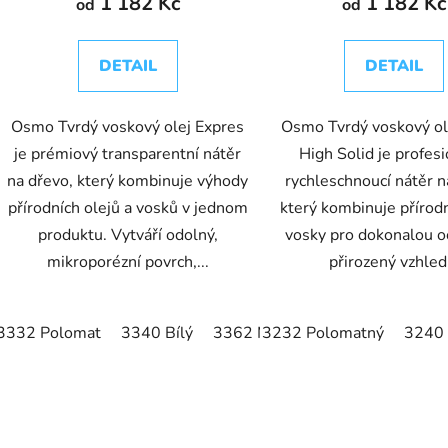
1 182 Kč
1 182 Kč
od
od
DETAIL
DETAIL
Osmo Tvrdý voskový olej Expres
Osmo Tvrdý voskový ol
je prémiový transparentní nátěr
High Solid je profesi
na dřevo, který kombinuje výhody
rychleschnoucí nátěr n
přírodních olejů a vosků v jednom
který kombinuje přírodn
produktu. Vytváří odolný,
vosky pro dokonalou o
mikroporézní povrch,...
přirozený vzhled.
3332 Polomat
3340 Bílý
3362 Mat
3232 Polomatný
3240 
O
v
l
á