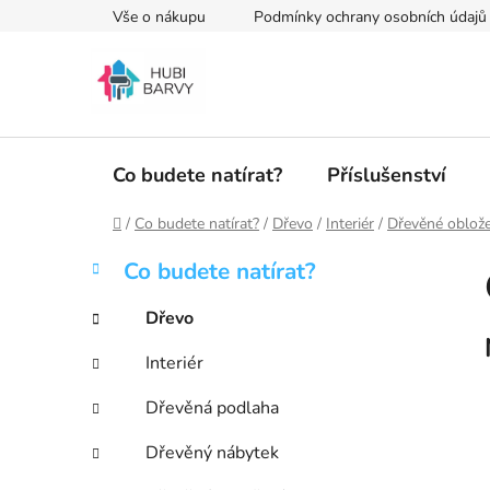
Přejít
Vše o nákupu
Podmínky ochrany osobních údajů
na
obsah
Co budete natírat?
Příslušenství
Domů
/
Co budete natírat?
/
Dřevo
/
Interiér
/
Dřevěné oblože
P
K
Přeskočit
Co budete natírat?
a
kategorie
o
t
s
Dřevo
e
t
g
Interiér
r
o
a
r
Dřevěná podlaha
i
n
e
n
Dřevěný nábytek
í