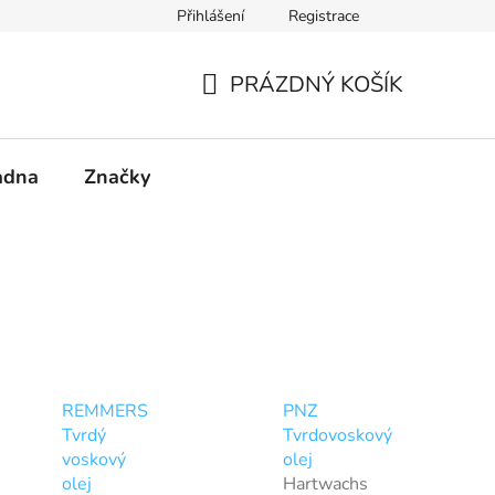
Přihlášení
Registrace
PRÁZDNÝ KOŠÍK
NÁKUPNÍ
KOŠÍK
adna
Značky
REMMERS
PNZ
Tvrdý
Tvrdovoskový
voskový
olej
olej
Hartwachs