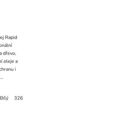
ej Rapid
onální
a dřevo,
í oleje a
chranu i
..
Bílý
3262 Matný