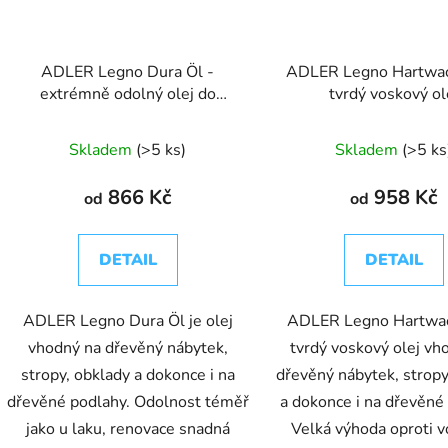
ADLER Legno Dura Öl -
ADLER Legno Hartwac
extrémně odolný olej do
tvrdý voskový ol
interiéru
Skladem
(>5 ks)
Skladem
(>5 ks
866 Kč
958 Kč
od
od
DETAIL
DETAIL
ADLER Legno Dura Öl je olej
ADLER Legno Hartwac
vhodný na dřevěný nábytek,
tvrdý voskový olej vh
stropy, obklady a dokonce i na
dřevěný nábytek, stropy
dřevěné podlahy. Odolnost téměř
a dokonce i na dřevěné
jako u laku, renovace snadná
Velká výhoda oproti v