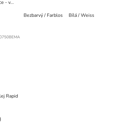
 - v...
Bezbarvý / Farblos
Bílá / Weiss
0750BEMA
ej Rapid
)