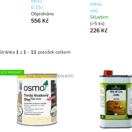
6632
lněný
0.15 l
olej
Objednáno
Skladem
556 Kč
(>5 ks)
226 Kč
Stránka
1
z
1
-
11
položek celkem
V
ECO PRODUKT
ý
Kód:
OSTVOO00005HEPO
Kód:
BROLDL
p
s
p
r
o
d