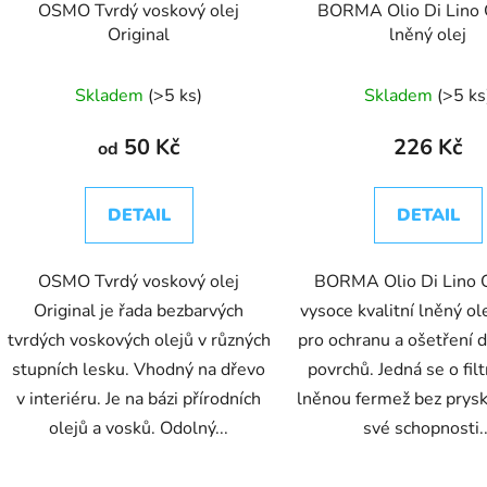
OSMO Tvrdý voskový olej
BORMA Olio Di Lino 
u
Original
lněný olej
k
t
Skladem
(>5 ks)
Skladem
(>5 ks
ů
50 Kč
226 Kč
od
DETAIL
DETAIL
OSMO Tvrdý voskový olej
BORMA Olio Di Lino C
Original je řada bezbarvých
vysoce kvalitní lněný ole
tvrdých voskových olejů v různých
pro ochranu a ošetření 
stupních lesku. Vhodný na dřevo
povrchů. Jedná se o fil
v interiéru. Je na bázi přírodních
lněnou fermež bez prysk
olejů a vosků. Odolný...
své schopnosti..