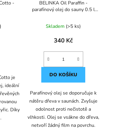
k
Cotto -
BELINKA Oil Paraffin -
t
parafínový olej do sauny 0.5 l
ů
Bezbarvý
)
Skladem
(>5 ks)
340 Kč
DO KOŠÍKU
otto je
j, ideální
Parafínový olej se doporučuje k
dřevěných
nátěru dřeva v saunách. Zvyšuje
trovanou
odolnost proti nečistotě a
yřic. Díky
vlhkosti. Olej se vsákne do dřeva,
.
netvoří žádný film na povrchu.