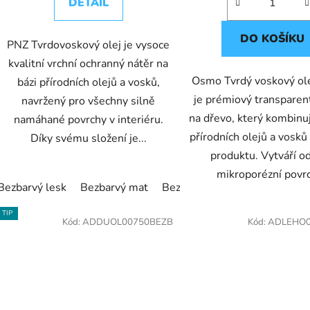
DETAIL
DO KOŠÍKU
PNZ Tvrdovoskový olej je vysoce
kvalitní vrchní ochranný nátěr na
Osmo Tvrdý voskový ol
bázi přírodních olejů a vosků,
je prémiový transparen
navržený pro všechny silně
na dřevo, který kombinu
namáhané povrchy v interiéru.
přírodních olejů a vosk
Díky svému složení je...
produktu. Vytváří od
mikroporézní povrch
Bezbarvý lesk
Bezbarvý mat
Bezbarvý polomat
Bílý
Č
TIP
Kód:
ADDUOL00750BEZB
Kód:
ADLEHO0