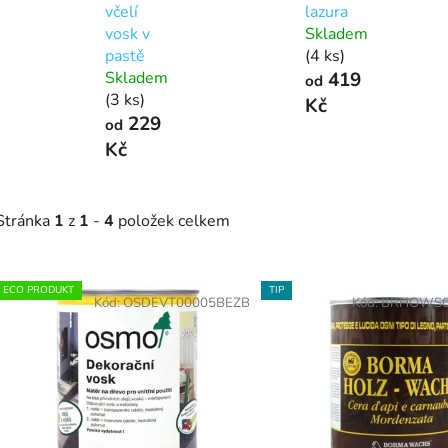
včelí
lazura
vosk v
Skladem
pastě
(4 ks)
Skladem
419
od
(3 ks)
Kč
229
od
Kč
Stránka
1
z
1
-
4
položek celkem
V
ECO PRODUKT
TIP
ý
Kód:
OSDEVT00005BEZB
Kód:
BRHOWS0
p
s
p
r