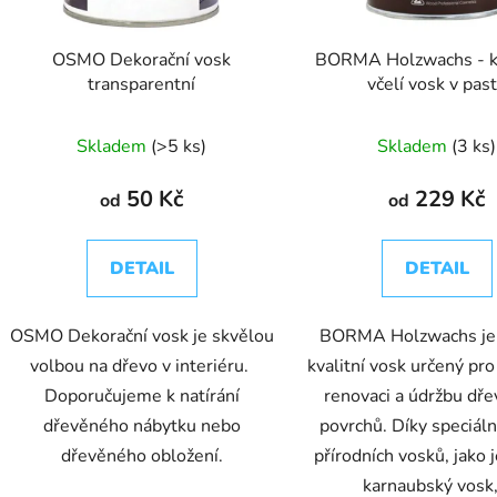
o
d
OSMO Dekorační vosk
BORMA Holzwachs - 
u
transparentní
včelí vosk v pas
k
t
Skladem
(>5 ks)
Skladem
(3 ks)
ů
50 Kč
229 Kč
od
od
DETAIL
DETAIL
OSMO Dekorační vosk je skvělou
BORMA Holzwachs je
volbou na dřevo v interiéru.
kvalitní vosk určený pro
Doporučujeme k natírání
renovaci a údržbu dř
dřevěného nábytku nebo
povrchů. Díky speciál
dřevěného obložení.
přírodních vosků, jako j
karnaubský vosk,.