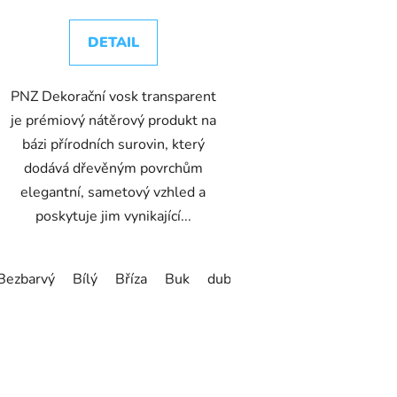
DETAIL
PNZ Dekorační vosk transparent
je prémiový nátěrový produkt na
bázi přírodních surovin, který
dodává dřevěným povrchům
elegantní, sametový vzhled a
poskytuje jim vynikající...
Bezbarvý
Bílý
Bříza
Buk
dub
Eben
Holubí modř
O
v
l
á