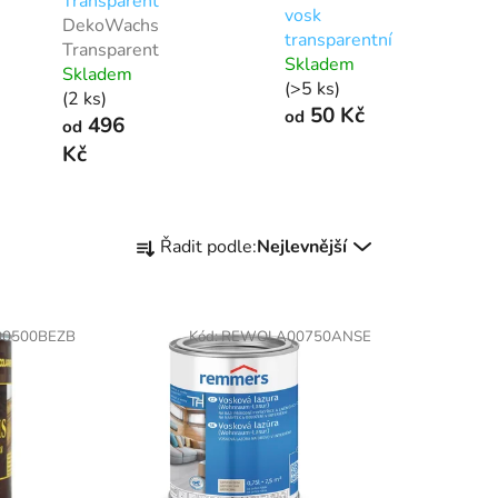
Transparent
vosk
DekoWachs
transparentní
Transparent
Skladem
Skladem
(>5 ks)
(2 ks)
50 Kč
od
496
od
Kč
Ř
Řadit podle:
Nejlevnější
a
z
e
0500BEZB
Kód:
REWOLA00750ANSE
n
í
p
r
o
d