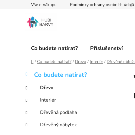
Přejít
Vše o nákupu
Podmínky ochrany osobních údajů
na
obsah
Co budete natírat?
Příslušenství
Domů
/
Co budete natírat?
/
Dřevo
/
Interiér
/
Dřevěné oblože
P
K
Přeskočit
Co budete natírat?
a
kategorie
o
t
s
Dřevo
e
t
g
Interiér
r
o
a
r
Dřevěná podlaha
i
n
e
n
Dřevěný nábytek
í