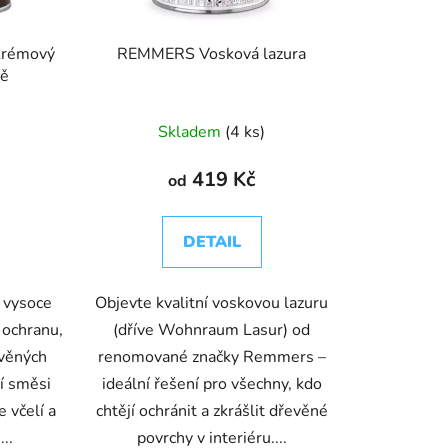
u
k
krémový
REMMERS Vosková lazura
t
tě
ů
Skladem
(4 ks)
419 Kč
od
DETAIL
 vysoce
Objevte kvalitní voskovou lazuru
 ochranu,
(dříve Wohnraum Lasur) od
evěných
renomované značky Remmers –
ní směsi
ideální řešení pro všechny, kdo
e včelí a
chtějí ochránit a zkrášlit dřevěné
..
povrchy v interiéru....