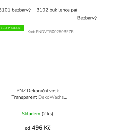
3101 bezbarvý
3102 buk lehce pařený
3103 dub světlý
Bezbarvý
ECO PRODUKT
Kód:
PNDVTR00250BEZB
PNZ Dekorační vosk
Transparent
DekoWachs
Transparent
Skladem
(2 ks)
496 Kč
od