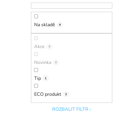
Na skladě
4
Akce
0
Novinka
0
Tip
1
ECO produkt
2
ROZBALIT FILTR