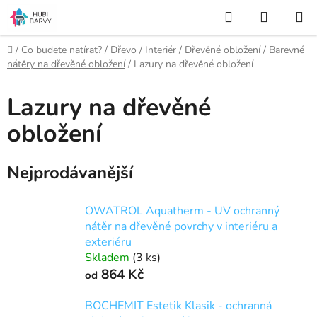
Přejít
Hledat
NÁKUP
na
KOŠÍK
obsah
Domů
/
Co budete natírat?
/
Dřevo
/
Interiér
/
Dřevěné obložení
/
Barevné
nátěry na dřevěné obložení
/
Lazury na dřevěné obložení
Lazury na dřevěné
obložení
Nejprodávanější
OWATROL Aquatherm - UV ochranný
nátěr na dřevěné povrchy v interiéru a
exteriéru
Skladem
(3 ks)
864 Kč
od
BOCHEMIT Estetik Klasik - ochranná