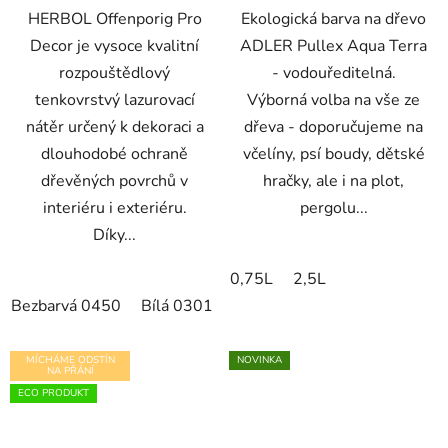
HERBOL Offenporig Pro
Ekologická barva na dřevo
Decor je vysoce kvalitní
ADLER Pullex Aqua Terra
rozpouštědlový
- vodouředitelná.
tenkovrstvý lazurovací
Výborná volba na vše ze
nátěr určený k dekoraci a
dřeva - doporučujeme na
dlouhodobé ochraně
včelíny, psí boudy, dětské
dřevěných povrchů v
hračky, ale i na plot,
interiéru i exteriéru.
pergolu...
Díky...
0,75L
2,5L
Bezbarvá 0450
Bílá 0301
Borovice 1200
Buk 1300
MÍCHÁME ODSTÍN
NOVINKA
NA PŘÁNÍ
ECO PRODUKT