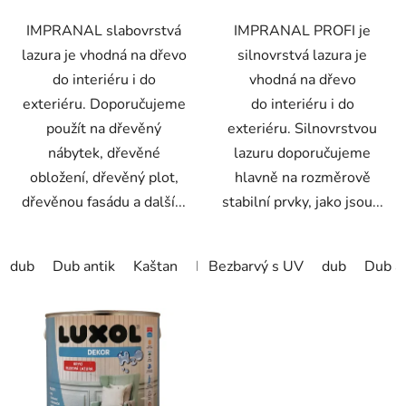
IMPRANAL slabovrstvá
IMPRANAL PROFI je
lazura je vhodná na dřevo
silnovrstvá lazura je
do interiéru i do
vhodná na dřevo
exteriéru. Doporučujeme
do interiéru i do
použít na dřevěný
exteriéru. Silnovrstvou
nábytek, dřevěné
lazuru doporučujeme
obložení, dřevěný plot,
hlavně na rozměrově
dřevěnou fasádu a další...
stabilní prvky, jako jsou...
dub
Dub antik
Kaštan
Mahahon
Bezbarvý s UV
Ořech
dub
Palisander
Dub an