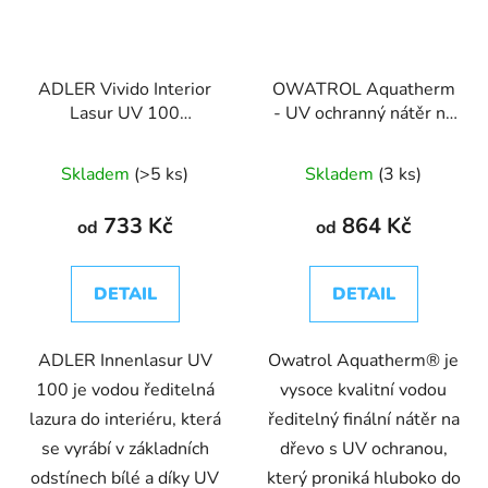
ADLER Vivido Interior
OWATROL Aquatherm
Lasur UV 100
- UV ochranný nátěr na
(Innenlasur) - přírodní
dřevěné povrchy v
lazura na dřevo pro
interiéru a exteriéru
Skladem
(>5 ks)
Skladem
(3 ks)
interiéry
733 Kč
864 Kč
od
od
DETAIL
DETAIL
ADLER Innenlasur UV
Owatrol Aquatherm® je
100 je vodou ředitelná
vysoce kvalitní vodou
lazura do interiéru, která
ředitelný finální nátěr na
se vyrábí v základních
dřevo s UV ochranou,
odstínech bílé a díky UV
který proniká hluboko do