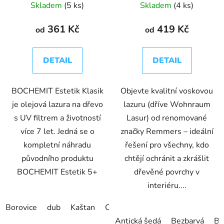
Skladem
(5 ks)
Skladem
(4 ks)
361 Kč
419 Kč
od
od
DETAIL
DETAIL
BOCHEMIT Estetik Klasik
Objevte kvalitní voskovou
je olejová lazura na dřevo
lazuru (dříve Wohnraum
s UV filtrem a životností
Lasur) od renomované
více 7 let. Jedná se o
značky Remmers – ideální
kompletní náhradu
řešení pro všechny, kdo
původního produktu
chtějí ochránit a zkrášlit
BOCHEMIT Estetik 5+
dřevěné povrchy v
interiéru....
Borovice
dub
Kaštan
Ořech
Palisander
Teak
Antická šedá
Bezbarvá
Bí