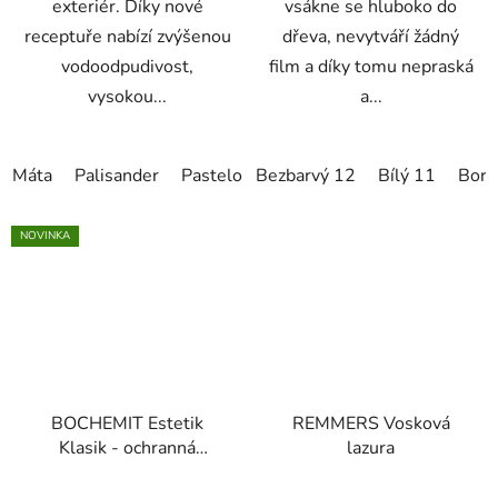
exteriér. Díky nové
vsákne se hluboko do
receptuře nabízí zvýšenou
dřeva, nevytváří žádný
vodoodpudivost,
film a díky tomu nepraská
vysokou...
a...
Máta
Palisander
Pastelově modrá
Bezbarvý 12
Pinie
Bílý 11
Rustikální 
Boro
NOVINKA
BOCHEMIT Estetik
REMMERS Vosková
Klasik - ochranná
lazura
olejová tenkovrstvá
lazura