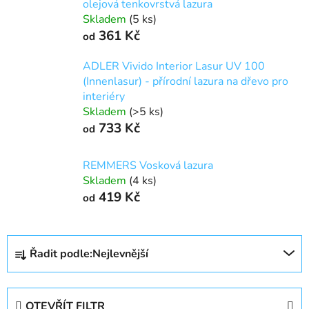
olejová tenkovrstvá lazura
Skladem
(5 ks)
361 Kč
od
ADLER Vivido Interior Lasur UV 100
(Innenlasur) - přírodní lazura na dřevo pro
interiéry
Skladem
(>5 ks)
733 Kč
od
REMMERS Vosková lazura
Skladem
(4 ks)
419 Kč
od
Ř
Řadit podle:
Nejlevnější
a
z
e
OTEVŘÍT FILTR