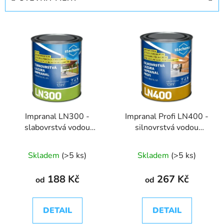
n
í
V
p
ý
r
p
o
i
d
s
u
p
k
r
t
Impranal LN300 -
Impranal Profi LN400 -
o
ů
slabovrstvá vodou
silnovrstvá vodou
d
ředitelná lazura
ředitelná lazura
u
Skladem
(>5 ks)
Skladem
(>5 ks)
k
t
188 Kč
267 Kč
od
od
ů
DETAIL
DETAIL