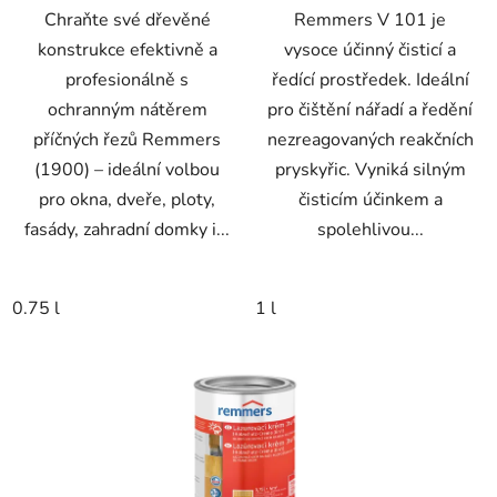
Chraňte své dřevěné
Remmers V 101 je
konstrukce efektivně a
vysoce účinný čisticí a
profesionálně s
ředící prostředek. Ideální
ochranným nátěrem
pro čištění nářadí a ředění
příčných řezů Remmers
nezreagovaných reakčních
(1900) – ideální volbou
pryskyřic. Vyniká silným
pro okna, dveře, ploty,
čisticím účinkem a
fasády, zahradní domky i...
spolehlivou...
0.75 l
1 l