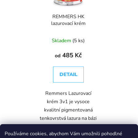
REMMERS HK
lazurovací krém
Skladem
(5 ks)
485 Kč
od
DETAIL
Remmers Lazurovací
krém 3v1 je vysoce
kvalitní pigmentovaná
tenkovrstvá lazura na bázi
olejů a rozpouštědel,
Používáme cookies, abychom Vám umožnili pohodlné
určená k ochraně dřeva ve