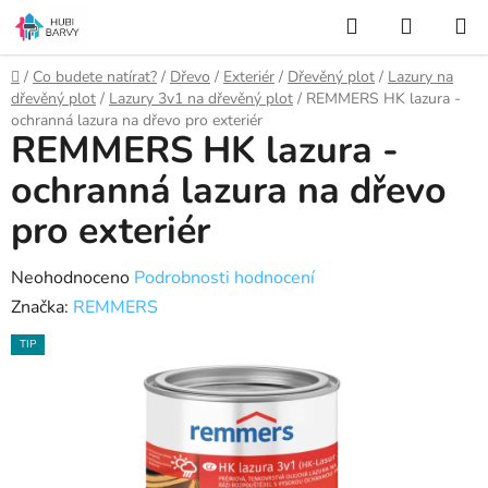
Přejít
Hledat
NÁKUP
na
KOŠÍK
obsah
Domů
/
Co budete natírat?
/
Dřevo
/
Exteriér
/
Dřevěný plot
/
Lazury na
dřevěný plot
/
Lazury 3v1 na dřevěný plot
/
REMMERS HK lazura -
ochranná lazura na dřevo pro exteriér
REMMERS HK lazura -
ochranná lazura na dřevo
pro exteriér
Průměrné
Neohodnoceno
Podrobnosti hodnocení
hodnocení
Značka:
REMMERS
produktu
TIP
je
0,0
z
5
hvězdiček.